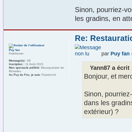
Sinon, pourriez-vo
les gradins, en at
Re: Restaurat
Puy fan
par
Puy fan
»
Palefrenier
Message(s) :
69
Inscription :
11 Août 2021
Yann87 a écrit 
Mon spectacle préféré:
Mousquetaire de
Richelieu
Bonjour, et merc
Au Puy du Fou, je suis:
Passionné
Sinon, pourriez-
dans les gradin
extérieur) ?