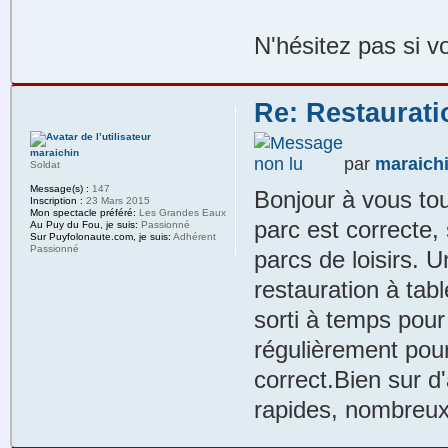
N'hésitez pas si v
Re: Restaurat
maraichin
par
maraich
Soldat
Message(s) :
147
Bonjour à vous tou
Inscription :
23 Mars 2015
Mon spectacle préféré:
Les Grandes Eaux
parc est correcte,
Au Puy du Fou, je suis:
Passionné
Sur Puyfolonaute.com, je suis:
Adhérent
Passionné
parcs de loisirs. U
restauration à tabl
sorti à temps pour
régulièrement pour 
correct.Bien sur d
rapides, nombreux 