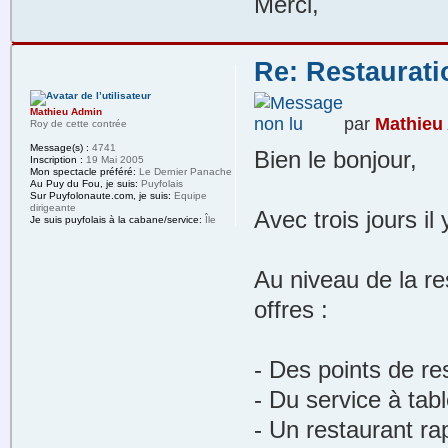
Merci,
Re: Restaurat
Mathieu Admin
par
Mathieu
Roy de cette contrée
Message(s) :
4741
Bien le bonjour,
Inscription :
19 Mai 2005
Mon spectacle préféré:
Le Dernier Panache
Au Puy du Fou, je suis:
Puyfolais
Sur Puyfolonaute.com, je suis:
Equipe
dirigeante
Avec trois jours il 
Je suis puyfolais à la cabane/service:
Île
Au niveau de la re
offres :
- Des points de re
- Du service à tab
- Un restaurant ra