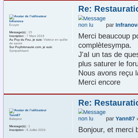
Re: Restaurat
Infranova
par
Infranov
Ecuyer
Message(s) :
15
Merci beaucoup po
Inscription :
7 Mars 2016
Au Puy du Fou, je suis:
Visiteur en quête
complètesympa.
de savoir
Sur Puyfolonaute.com, je suis:
Sympathisant
J'aI un tas de que
plus saturer le f
Nous avons reçu la
Merci encore
Re: Restaurat
Yann87
par
Yann87
»
Balayeur
Message(s) :
1
Bonjour, et merci 
Inscription :
8 Juillet 2024