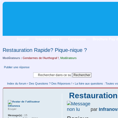
Accueil
Inscrivez-vous !
Connexion
Brochure Puy 
Restauration Rapide? Pique-nique ?
Modérateurs :
Gendarmes de l'Aurthograf !
,
Modérateurs
Publier une réponse
Index du forum
‹
Des Questions ? Des Réponses !
‹
La foire aux questions : Toutes vo
Restauration
Infranova
par
Infranov
Ecuyer
Message(s) :
15