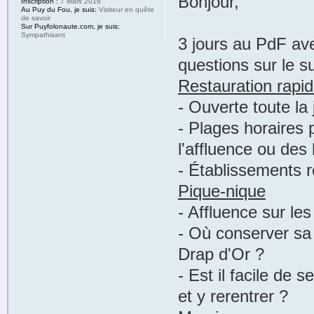
Bonjour,
Inscription :
7 Mars 2016
Au Puy du Fou, je suis:
Visiteur en quête
de savoir
Sur Puyfolonaute.com, je suis:
Sympathisant
3 jours au PdF av
questions sur le su
Restauration rapid
- Ouverte toute la
- Plages horaires 
l'affluence ou des
- Établissements
Pique-nique
- Affluence sur les
- Où conserver sa "
Drap d'Or ?
- Est il facile de
et y rerentrer ?