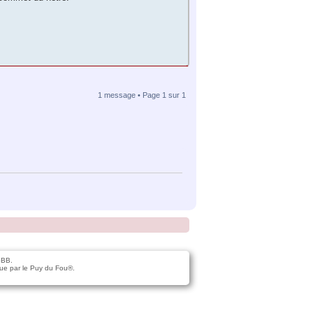
1 message • Page
1
sur
1
pBB.
ue par le Puy du Fou®.