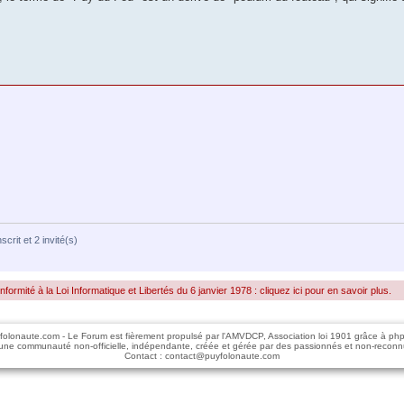
scrit et 2 invité(s)
rmité à la Loi Informatique et Libertés du 6 janvier 1978 : cliquez ici pour en savoir plus.
folonaute.com - Le Forum est fièrement propulsé par l'AMVDCP, Association loi 1901 grâce à ph
une communauté non-officielle, indépendante, créée et gérée par des passionnés et non-reconn
Contact : contact@puyfolonaute.com