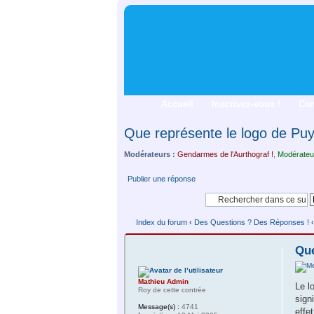
Accueil
Inscrivez-vous !
Co
Que représente le logo de Pu
Modérateurs :
Gendarmes de l'Aurthograf !
,
Modérateu
Publier une réponse
Index du forum
‹
Des Questions ? Des Réponses !
‹
Que
Mathieu Admin
Le l
Roy de cette contrée
sign
Message(s) :
4741
effe