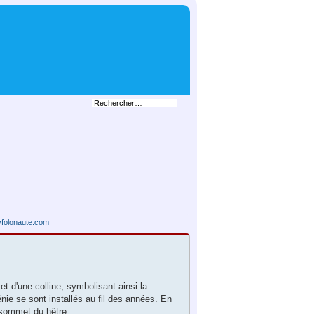
folonaute.com
t d'une colline, symbolisant ainsi la
nie se sont installés au fil des années. En
e sommet du hêtre.