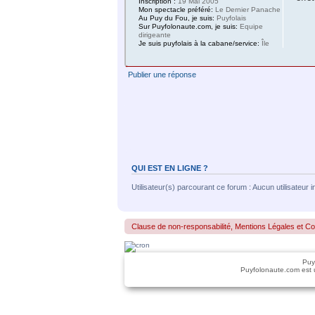
Inscription :
19 Mai 2005
Mon spectacle préféré:
Le Dernier Panache
Au Puy du Fou, je suis:
Puyfolais
Sur Puyfolonaute.com, je suis:
Equipe
dirigeante
Je suis puyfolais à la cabane/service:
Île
Publier une réponse
QUI EST EN LIGNE ?
Utilisateur(s) parcourant ce forum : Aucun utilisateur in
Clause de non-responsabilité, Mentions Légales et Confo
Puy
Puyfolonaute.com est 