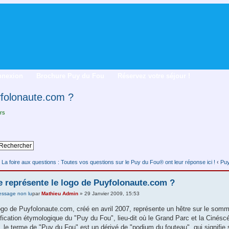
nnexion
Brochure Puy du Fou
Réservez votre séjour !
yfolonaute.com ?
rs
La foire aux questions : Toutes vos questions sur le Puy du Fou® ont leur réponse ici !
‹
Puy
 représente le logo de Puyfolonaute.com ?
par
Mathieu Admin
» 29 Janvier 2009, 15:53
ogo de Puyfolonaute.com, créé en avril 2007, représente un hêtre sur le somme
ification étymologique du "Puy du Fou", lieu-dit où le Grand Parc et la Cinéscé
t, le terme de "Puy du Fou" est un dérivé de "podium du fouteau", qui signifi