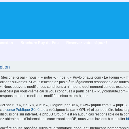
nnexion
Brochure Puy du Fou
Réservez votre séjour !
ption
désigné ici par « nous », « notre », « nos », « Puyfolonaute.com - Le Forum », « 
itions suivantes. Si vous n’acceptez pas d’être légalement responsable de toutes le
». Nous pouvons modifier ces conditions à n’importe quel moment et nous essaiero
ment cela par vous-même car si vous continuez à participer à « Puyfolonaute.com -
 responsable des conditions modifiées et/ou mises à jour.
ci par « ils », « eux », « leur », « logiciel phpBB », « www.phpbb.com », « phpBB
 «
Licence Publique Générale
» (désignée ici par « GPL ») et qui peut être télécha
les discussions sur internet, le phpBB Group n’est en aucun cas responsable de la 
ez obtenir plus d’informations concernant phpBB, nous vous invitons à consulter
h
actère abusif, obscène, vulgaire, diffamatoire, choquant, menaçant, pornographique,