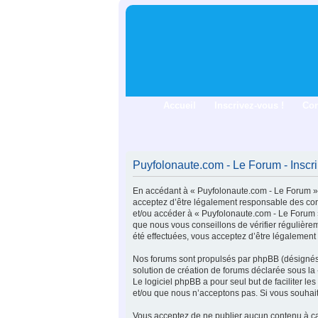
Accueil
Inscrivez-vous !
Co
Puyfolonaute.com - Le Forum - Inscri
En accédant à « Puyfolonaute.com - Le Forum » (
acceptez d’être légalement responsable des cond
et/ou accéder à « Puyfolonaute.com - Le Forum 
que nous vous conseillons de vérifier régulière
été effectuées, vous acceptez d’être légalement
Nos forums sont propulsés par phpBB (désignés i
solution de création de forums déclarée sous la
Le logiciel phpBB a pour seul but de faciliter 
et/ou que nous n’acceptons pas. Si vous souhait
Vous acceptez de ne publier aucun contenu à car