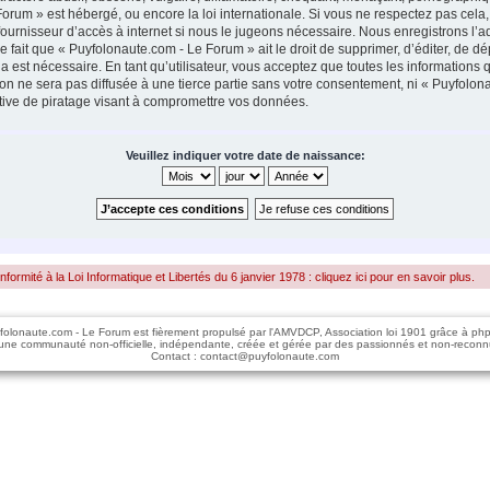
Forum » est hébergé, ou encore la loi internationale. Si vous ne respectez pas ce
fournisseur d’accès à internet si nous le jugeons nécessaire. Nous enregistrons l’a
fait que « Puyfolonaute.com - Le Forum » ait le droit de supprimer, d’éditer, de dép
 est nécessaire. En tant qu’utilisateur, vous acceptez que toutes les informations
on ne sera pas diffusée à une tierce partie sans votre consentement, ni « Puyfolo
ive de piratage visant à compromettre vos données.
Veuillez indiquer votre date de naissance:
rmité à la Loi Informatique et Libertés du 6 janvier 1978 : cliquez ici pour en savoir plus.
folonaute.com - Le Forum est fièrement propulsé par l'AMVDCP, Association loi 1901 grâce à ph
une communauté non-officielle, indépendante, créée et gérée par des passionnés et non-reconn
Contact : contact@puyfolonaute.com