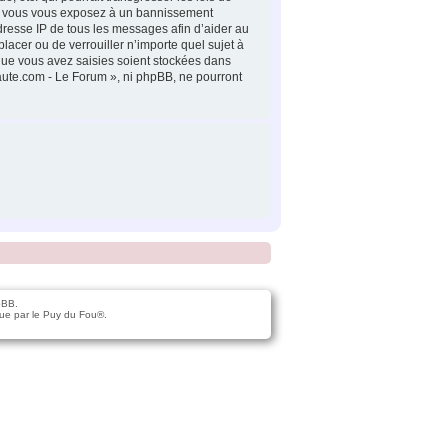
la, vous vous exposez à un bannissement
dresse IP de tous les messages afin d’aider au
lacer ou de verrouiller n’importe quel sujet à
 que vous avez saisies soient stockées dans
naute.com - Le Forum », ni phpBB, ne pourront
pBB.
ue par le Puy du Fou®.