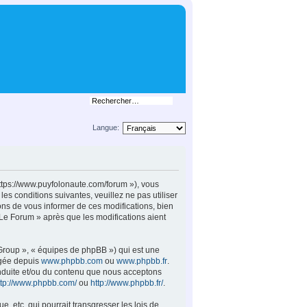
Langue:
https://www.puyfolonaute.com/forum »), vous
s conditions suivantes, veuillez ne pas utiliser
ns de vous informer de ces modifications, bien
 Le Forum » après que les modifications aient
 Group », « équipes de phpBB ») qui est une
rgée depuis
www.phpbb.com
ou
www.phpbb.fr
.
conduite et/ou du contenu que nous acceptons
ttp://www.phpbb.com/
ou
http://www.phpbb.fr/
.
 etc. qui pourrait transgresser les lois de