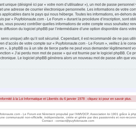
nt unique (désigné ici par « votre nom d’utilisateur »), un mot de passe personnel
 et une adresse de courrier électronique personnelle. Les informations de votre c
s applicables dans le pays qui nous héberge. Toutes les informations, en-dehors de
is par « Puyfolonaute.com - Le Forum » durant la procédure d’inscription, sont oblig
as, vous pouvez contrôler quelles informations de votre compte vous souhaitez re
 de diffusion du logiciel phpBB par l’intermédiaire d’une option disponible dans vot
 sens unique) afin qu’il soit sécurisé. Cependant, il est recommandé de ne pas util
moyen d’accès de votre compte sur « Puyfolonaute.com - Le Forum », veillez à le c
um », à phpBB ou à un site de tierce partie ne peut vous demander légitimement vo
fonction « J’ai perdu mon mot de passe » qui est fournie par le logiciel phpBB. Ce
électronique. Le logiciel phpBB générera alors un nouveau mot de passe afin que vou
rmité à la Loi Informatique et Libertés du 6 janvier 1978 : cliquez ici pour en savoir plus.
folonaute.com - Le Forum est fièrement propulsé par l'AMVDCP, Association loi 1901 grâce à ph
une communauté non-officielle, indépendante, créée et gérée par des passionnés et non-reconn
Contact : contact@puyfolonaute.com