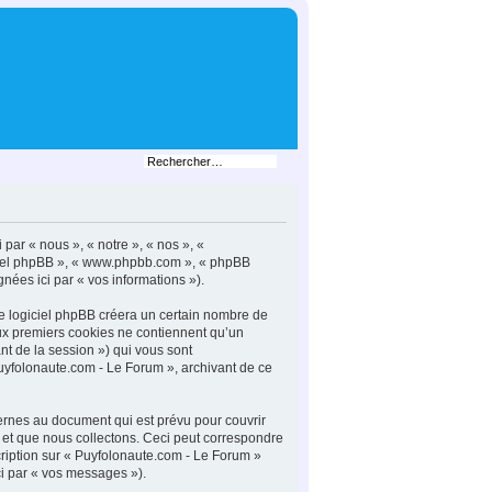
 par « nous », « notre », « nos », «
giciel phpBB », « www.phpbb.com », « phpBB
gnées ici par « vos informations »).
le logiciel phpBB créera un certain nombre de
deux premiers cookies ne contiennent qu’un
iant de la session ») qui vous sont
uyfolonaute.com - Le Forum », archivant de ce
ernes au document qui est prévu pour couvrir
et que nous collectons. Ceci peut correspondre
cription sur « Puyfolonaute.com - Le Forum »
ci par « vos messages »).