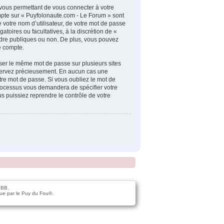
 vous permettant de vous connecter à votre
ompte sur « Puyfolonaute.com - Le Forum » sont
 votre nom d’utilisateur, de votre mot de passe
atoires ou facultatives, à la discrétion de «
ndre publiques ou non. De plus, vous pouvez
re compte.
iser le même mot de passe sur plusieurs sites
onservez précieusement. En aucun cas une
tre mot de passe. Si vous oubliez le mot de
 processus vous demandera de spécifier votre
s puissiez reprendre le contrôle de votre
pBB.
ue par le Puy du Fou®.