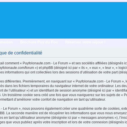
nnexion
Brochure Puy du Fou
Réservez votre séjour !
que de confidentialité
tail comment « Puyfolonaute.com - Le Forum » et ses sociétés affiliées (désignés ici
yfolonaute.com/forum ») et phpBB (désigné ici par « ils », « eux », « leur », « lo
es informations qui ont collectées lors des sessions d’utilisation de votre part (dési
es différentes. Premièrement, en naviguant sur « Puyfolonaute.com - Le Forum », 
argés dans les fichiers temporaires du navigateur internet de votre ordinateur. Les 
fiant de l’utilisateur ») et un identifiant de session anonyme (désigné ici par « identif
 Un troisième cookie sera créé une fois que vous naviguerez sur les sujets de « P
rmettant d’améliorer votre confort de navigation en tant qu’utilisateur.
m - Le Forum », nous pouvons également créer une quatrième sorte de cookies, ext
pBB. La seconde manière est de récupérer les informations que vous nous envoyez 
ges en tant qu’utilisateur anonyme (désignée ici par « messages anonymes »), l’ins
ges que vous publiez après votre inscription et lors de votre connexion (désignés i