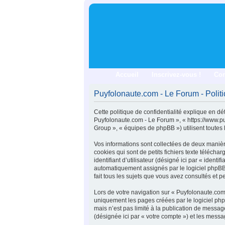
Accueil
Inscrivez-vous !
Co
Puyfolonaute.com - Le Forum - Politi
Cette politique de confidentialité explique en dé
Puyfolonaute.com - Le Forum », « https://www.pu
Group », « équipes de phpBB ») utilisent toutes l
Vos informations sont collectées de deux manièr
cookies qui sont de petits fichiers texte téléch
identifiant d’utilisateur (désigné ici par « identi
automatiquement assignés par le logiciel phpBB.
fait tous les sujets que vous avez consultés et pe
Lors de votre navigation sur « Puyfolonaute.co
uniquement les pages créées par le logiciel ph
mais n’est pas limité à la publication de messa
(désignée ici par « votre compte ») et les messa