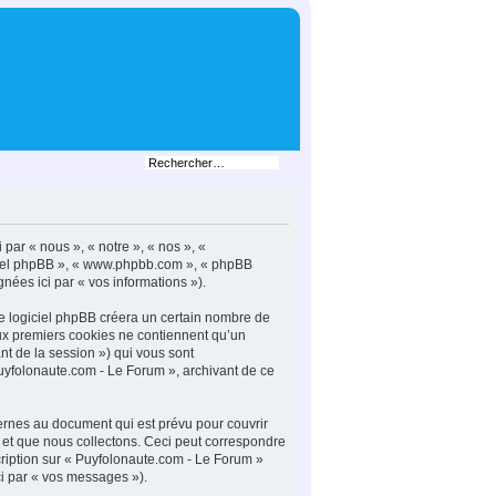
 par « nous », « notre », « nos », «
giciel phpBB », « www.phpbb.com », « phpBB
gnées ici par « vos informations »).
le logiciel phpBB créera un certain nombre de
deux premiers cookies ne contiennent qu’un
iant de la session ») qui vous sont
uyfolonaute.com - Le Forum », archivant de ce
ernes au document qui est prévu pour couvrir
et que nous collectons. Ceci peut correspondre
cription sur « Puyfolonaute.com - Le Forum »
ci par « vos messages »).