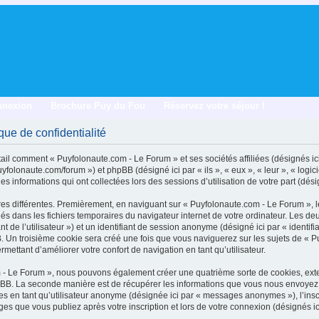
nnexion
Brochure Puy du Fou
Réservez votre séjour !
que de confidentialité
tail comment « Puyfolonaute.com - Le Forum » et ses sociétés affiliées (désignés ici
yfolonaute.com/forum ») et phpBB (désigné ici par « ils », « eux », « leur », « lo
es informations qui ont collectées lors des sessions d’utilisation de votre part (dési
es différentes. Premièrement, en naviguant sur « Puyfolonaute.com - Le Forum », 
argés dans les fichiers temporaires du navigateur internet de votre ordinateur. Les 
fiant de l’utilisateur ») et un identifiant de session anonyme (désigné ici par « identif
 Un troisième cookie sera créé une fois que vous naviguerez sur les sujets de « P
rmettant d’améliorer votre confort de navigation en tant qu’utilisateur.
m - Le Forum », nous pouvons également créer une quatrième sorte de cookies, ext
pBB. La seconde manière est de récupérer les informations que vous nous envoyez 
ges en tant qu’utilisateur anonyme (désignée ici par « messages anonymes »), l’ins
ges que vous publiez après votre inscription et lors de votre connexion (désignés i