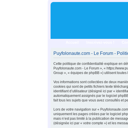
Accueil
Inscrivez-vous !
Co
Puyfolonaute.com - Le Forum - Politi
Cette politique de confidentialité explique en dé
Puyfolonaute.com - Le Forum », « https://www.pu
Group », « équipes de phpBB ») utilisent toutes l
Vos informations sont collectées de deux manièr
cookies qui sont de petits fichiers texte téléch
identifiant d’utilisateur (désigné ici par « identi
automatiquement assignés par le logiciel phpBB.
fait tous les sujets que vous avez consultés et pe
Lors de votre navigation sur « Puyfolonaute.co
uniquement les pages créées par le logiciel ph
mais n’est pas limité à la publication de messa
(désignée ici par « votre compte ») et les messa