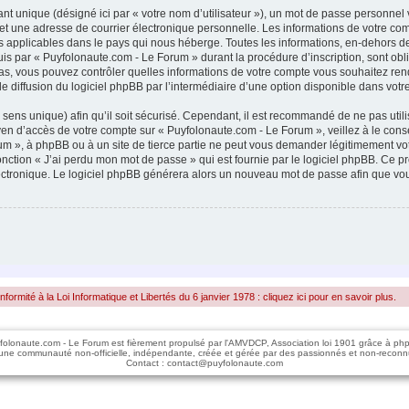
nt unique (désigné ici par « votre nom d’utilisateur »), un mot de passe personnel
 et une adresse de courrier électronique personnelle. Les informations de votre c
s applicables dans le pays qui nous héberge. Toutes les informations, en-dehors de
is par « Puyfolonaute.com - Le Forum » durant la procédure d’inscription, sont oblig
as, vous pouvez contrôler quelles informations de votre compte vous souhaitez re
 de diffusion du logiciel phpBB par l’intermédiaire d’une option disponible dans vot
 sens unique) afin qu’il soit sécurisé. Cependant, il est recommandé de ne pas util
moyen d’accès de votre compte sur « Puyfolonaute.com - Le Forum », veillez à le c
um », à phpBB ou à un site de tierce partie ne peut vous demander légitimement vo
fonction « J’ai perdu mon mot de passe » qui est fournie par le logiciel phpBB. Ce
électronique. Le logiciel phpBB générera alors un nouveau mot de passe afin que vou
rmité à la Loi Informatique et Libertés du 6 janvier 1978 : cliquez ici pour en savoir plus.
folonaute.com - Le Forum est fièrement propulsé par l'AMVDCP, Association loi 1901 grâce à ph
une communauté non-officielle, indépendante, créée et gérée par des passionnés et non-reconn
Contact : contact@puyfolonaute.com