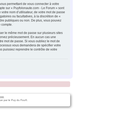
 vous permettant de vous connecter à votre
ompte sur « Puyfolonaute.com - Le Forum » sont
 votre nom d’utilisateur, de votre mot de passe
atoires ou facultatives, à la discrétion de «
ndre publiques ou non. De plus, vous pouvez
re compte.
iser le même mot de passe sur plusieurs sites
onservez précieusement. En aucun cas une
tre mot de passe. Si vous oubliez le mot de
 processus vous demandera de spécifier votre
s puissiez reprendre le contrôle de votre
pBB.
ue par le Puy du Fou®.