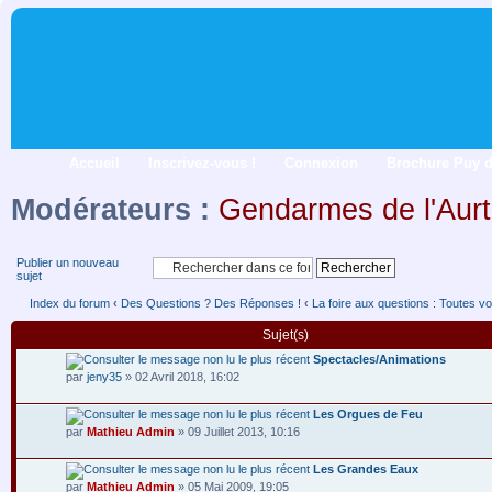
Accueil
Inscrivez-vous !
Connexion
Brochure Puy 
Modérateurs :
Gendarmes de l'Aurt
Publier un nouveau
sujet
Index du forum
‹
Des Questions ? Des Réponses !
‹
La foire aux questions : Toutes vo
Sujet(s)
Spectacles/Animations
par
jeny35
» 02 Avril 2018, 16:02
Les Orgues de Feu
par
Mathieu Admin
» 09 Juillet 2013, 10:16
Les Grandes Eaux
par
Mathieu Admin
» 05 Mai 2009, 19:05