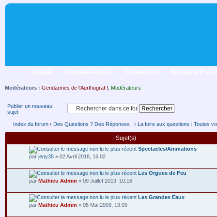
Accueil
Inscrivez-vous !
Connexion
Brochure Puy 
Modérateurs :
Gendarmes de l'Aurthograf !
,
Modérateurs
Publier un nouveau
sujet
Index du forum
‹
Des Questions ? Des Réponses !
‹
La foire aux questions : Toutes vo
Sujet(s)
Spectacles/Animations
par
jeny35
» 02 Avril 2018, 16:02
Les Orgues de Feu
par
Mathieu Admin
» 09 Juillet 2013, 10:16
Les Grandes Eaux
par
Mathieu Admin
» 05 Mai 2009, 19:05