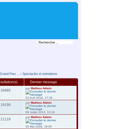
Grand Parc ...
‹
Spectacles et animations
ultation(s)
Dernier message
par
Mathieu Admin
34885
02 Avril 2018, 17:36
par
Mathieu Admin
18190
09 Juillet 2013, 10:16
par
Mathieu Admin
21118
05 Mai 2009, 19:05