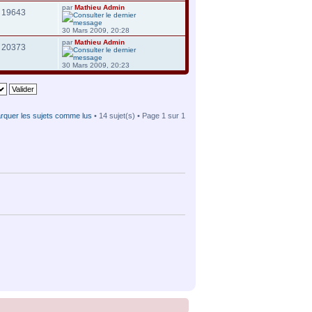
par
Mathieu Admin
19643
30 Mars 2009, 20:28
par
Mathieu Admin
20373
30 Mars 2009, 20:23
rquer les sujets comme lus
• 14 sujet(s) • Page
1
sur
1