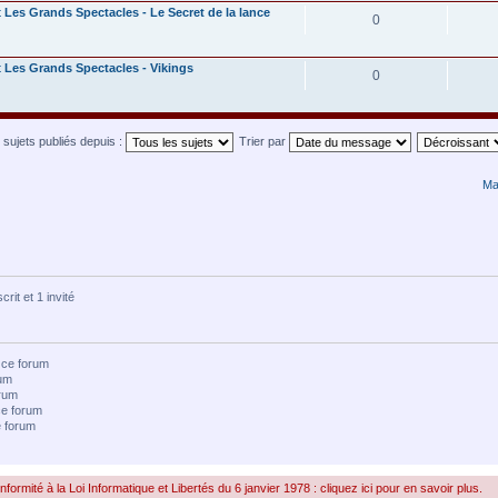
Les Grands Spectacles - Le Secret de la lance
0
Les Grands Spectacles - Vikings
0
s sujets publiés depuis :
Trier par
Ma
rit et 1 invité
 ce forum
rum
rum
e forum
e forum
rmité à la Loi Informatique et Libertés du 6 janvier 1978 : cliquez ici pour en savoir plus.