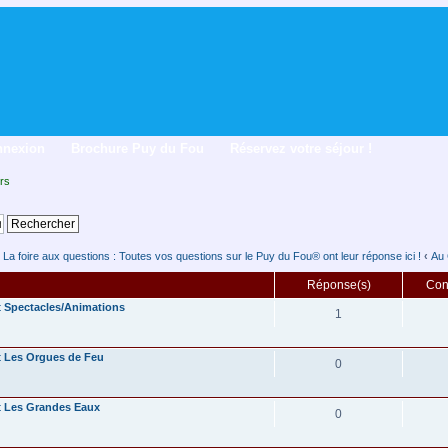
nnexion
Brochure Puy du Fou
Réservez votre séjour !
rs
La foire aux questions : Toutes vos questions sur le Puy du Fou® ont leur réponse ici !
‹
Au 
Réponse(s)
Cons
Spectacles/Animations
1
Les Orgues de Feu
0
Les Grandes Eaux
0