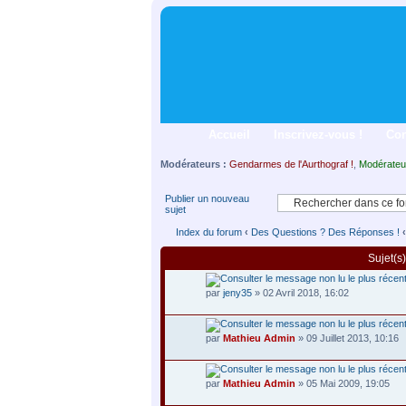
Accueil
Inscrivez-vous !
Co
Modérateurs :
Gendarmes de l'Aurthograf !
,
Modérateu
Publier un nouveau
sujet
Index du forum
‹
Des Questions ? Des Réponses !
‹
Sujet(s)
par
jeny35
» 02 Avril 2018, 16:02
par
Mathieu Admin
» 09 Juillet 2013, 10:16
par
Mathieu Admin
» 05 Mai 2009, 19:05