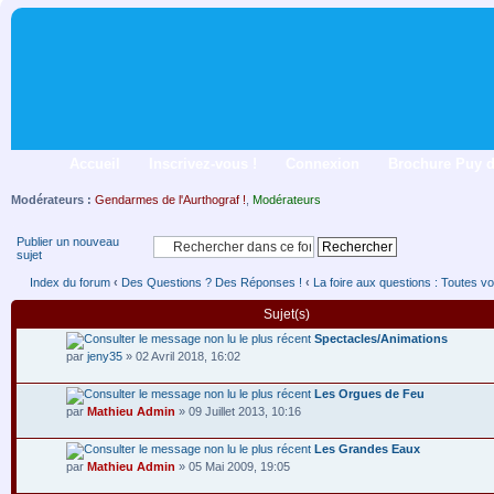
Accueil
Inscrivez-vous !
Connexion
Brochure Puy 
Modérateurs :
Gendarmes de l'Aurthograf !
,
Modérateurs
Publier un nouveau
sujet
Index du forum
‹
Des Questions ? Des Réponses !
‹
La foire aux questions : Toutes vo
Sujet(s)
Spectacles/Animations
par
jeny35
» 02 Avril 2018, 16:02
Les Orgues de Feu
par
Mathieu Admin
» 09 Juillet 2013, 10:16
Les Grandes Eaux
par
Mathieu Admin
» 05 Mai 2009, 19:05