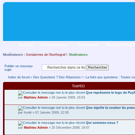
Accueil
Inscrivez-vous !
Connexion
Brochure Puy 
Modérateurs :
Gendarmes de l'Aurthograf !
,
Modérateurs
Publier un nouveau
sujet
Index du forum
‹
Des Questions ? Des Réponses !
‹
La foire aux questions : Toutes vo
Sujet(s)
Que représente le logo de Puy
par
Mathieu Admin
» 29 Janvier 2009, 15:53
Que signfie la couleur du ps
par Invité » 07 Janvier 2009, 22:00
Qui sommes-nous ?
par
Mathieu Admin
» 25 Décembre 2008, 19:07