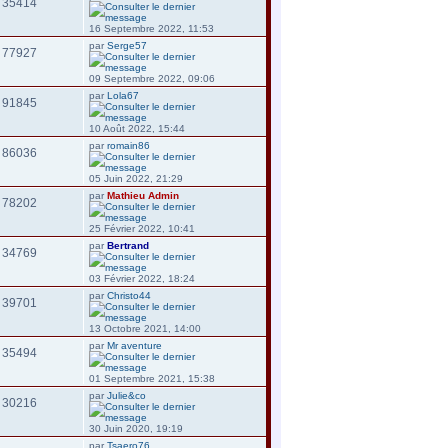
35414
16 Septembre 2022, 11:53
par
Serge57
77927
09 Septembre 2022, 09:06
par
Lola67
91845
10 Août 2022, 15:44
par
romain86
86036
05 Juin 2022, 21:29
par
Mathieu Admin
78202
25 Février 2022, 10:41
par
Bertrand
34769
03 Février 2022, 18:24
par
Christo44
39701
13 Octobre 2021, 14:00
par
Mr aventure
35494
01 Septembre 2021, 15:38
par
Julie&co
30216
30 Juin 2020, 19:19
par
Tsaero76