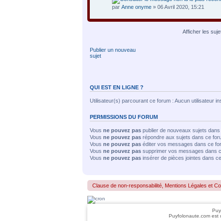
par
Anne onyme
» 06 Avril 2020, 15:21
Afficher les suj
Publier un nouveau
sujet
QUI EST EN LIGNE ?
Utilisateur(s) parcourant ce forum : Aucun utilisateur insc
PERMISSIONS DU FORUM
Vous
ne pouvez pas
publier de nouveaux sujets dans
Vous
ne pouvez pas
répondre aux sujets dans ce fo
Vous
ne pouvez pas
éditer vos messages dans ce fo
Vous
ne pouvez pas
supprimer vos messages dans c
Vous
ne pouvez pas
insérer de pièces jointes dans c
Clause de non-responsabilité, Mentions Légales et Confo
Puy
Puyfolonaute.com est 