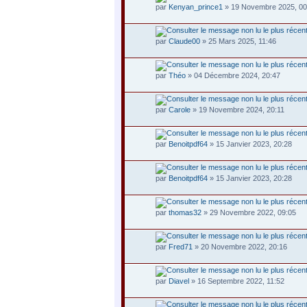
par
Kenyan_prince1
» 19 Novembre 2025, 00
par
Claude00
» 25 Mars 2025, 11:46
par
Théo
» 04 Décembre 2024, 20:47
par
Carole
» 19 Novembre 2024, 20:11
par
Benoitpdf64
» 15 Janvier 2023, 20:28
par
Benoitpdf64
» 15 Janvier 2023, 20:28
par
thomas32
» 29 Novembre 2022, 09:05
par
Fred71
» 20 Novembre 2022, 20:16
par
Diavel
» 16 Septembre 2022, 11:52