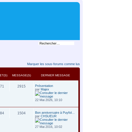
Marquer les sous-forums comme lus
ET(S)
MESSAGE(S)
DERNIER MESSAGE
Présentation
71
2915
par
Majex
22 Mai 2026, 10:10
Bon anniversaire à Puyfol…
84
1504
par
CHSUEUR
27 Mai 2016, 10:02