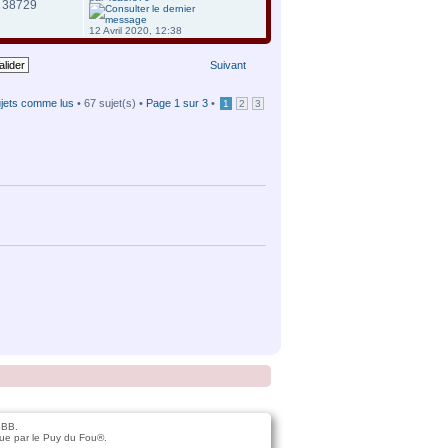
38729
12 Avril 2020, 12:38
Suivant
ujets comme lus
• 67 sujet(s) •
Page
1
sur
3
•
1
2
3
pBB.
ue par le Puy du Fou®.