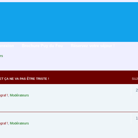
nnexion
Brochure Puy du Fou
Réservez votre séjour !
rs
T ÇA NE VA PAS ÊTRE TRISTE !
SUJ
2
graf !
,
Modérateurs
1
graf !
,
Modérateurs