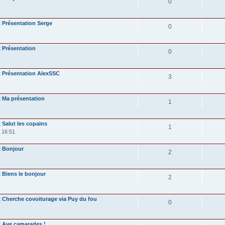
0
Présentation Serge
0
Présentation
0
Présentation AlexSSC
3
Ma présentation
1
Salut les copains
1
 16:51
Bonjour
2
Biens le bonjour
2
Cherche covoiturage via Puy du fou
0
Ave camarades !