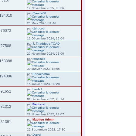
3137
19 Novembre 2025, 00:36
par
Claude00
134010
25 Mars 2025, 11:46
par
djthocool
76073
12 Décembre 2024, 19:04
par
J. Thaddeus TOAD
27508
22 Novembre 2024, 21:00
par
romain86
153388
30 Janvier 2023, 18:55
par
Benoitpdf64
194096
15 Janvier 2023, 20:28
par
Fred71
91652
01 Décembre 2022, 23:14
par
Bertrand
81312
21 Novembre 2022, 13:07
par
Mathieu Admin
31391
22 Septembre 2022, 17:30
par
Diavel