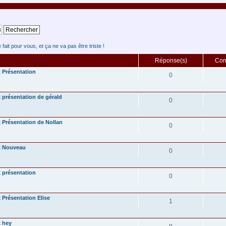
fait pour vous, et ça ne va pas être triste !
Réponse(s)
Cons
Présentation
0
présentation de gérald
0
Présentation de Nollan
0
Nouveau
0
présentation
0
Présentation Elise
1
hey