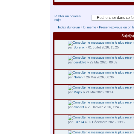
Publier un nouveau
sujet
Index du forum
‹
Ici même
‹
Présentez-vous ou on le 
Sujet(s)
par
Sorenix
» 01 Juillet 2026, 13:25
par
gerald76
» 29 Mai 2026, 09:59
par
Nollan
» 26 Mai 2026, 08:36
par
Majex
» 21 Mai 2026, 20:14
par
elon trit
» 25 Janvier 2026, 11:45
par
Elize74
» 02 Décembre 2025, 13:12