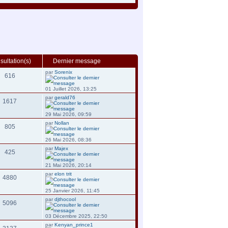
ultation(s)
Dernier message
par
Sorenix
616
01 Juillet 2026, 13:25
par
gerald76
1617
29 Mai 2026, 09:59
par
Nollan
805
26 Mai 2026, 08:36
par
Majex
425
21 Mai 2026, 20:14
par
elon trit
4880
25 Janvier 2026, 11:45
par
djthocool
5096
03 Décembre 2025, 22:50
par
Kenyan_prince1