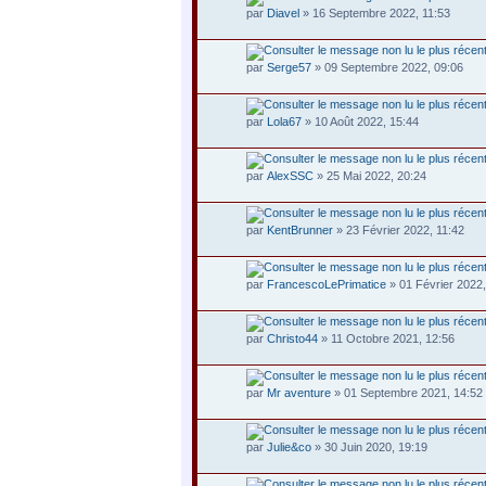
par
Diavel
» 16 Septembre 2022, 11:53
par
Serge57
» 09 Septembre 2022, 09:06
par
Lola67
» 10 Août 2022, 15:44
par
AlexSSC
» 25 Mai 2022, 20:24
par
KentBrunner
» 23 Février 2022, 11:42
par
FrancescoLePrimatice
» 01 Février 2022,
par
Christo44
» 11 Octobre 2021, 12:56
par
Mr aventure
» 01 Septembre 2021, 14:52
par
Julie&co
» 30 Juin 2020, 19:19