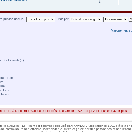
2
ets publiés depuis :
Trier par
Marquer les s
rit et 2 invité(s)
 ce forum
rum
rum
e forum
e forum
rmité à la Loi Informatique et Libertés du 6 janvier 1978 : cliquez ici pour en savoir plus.
folonaute.com - Le Forum est fièrement propulsé par l'AMVDCP, Association loi 1901 grâce à ph
une communauté non-officielle, indépendante, créée et gérée par des passionnés et non-reconn