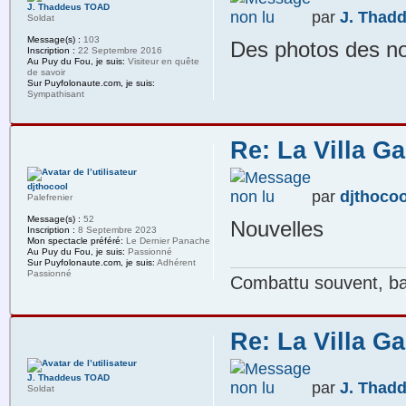
J. Thaddeus TOAD
par
J. Thad
Soldat
Message(s) :
103
Des photos des n
Inscription :
22 Septembre 2016
Au Puy du Fou, je suis:
Visiteur en quête
de savoir
Sur Puyfolonaute.com, je suis:
Sympathisant
Re: La Villa G
djthocool
par
djthocoo
Palefrenier
Message(s) :
52
Nouvelles
Inscription :
8 Septembre 2023
Mon spectacle préféré:
Le Dernier Panache
Au Puy du Fou, je suis:
Passionné
Sur Puyfolonaute.com, je suis:
Adhérent
Passionné
Combattu souvent, bat
Re: La Villa G
J. Thaddeus TOAD
par
J. Thad
Soldat