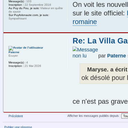
Message(s) :
103
On voit les nouvel
Inscription :
22 Septembre 2016
Au Puy du Fou, je suis:
Visiteur en quête
sur le site officiel:
de savoir
Sur Puyfolonaute.com, je suis:
Sympathisant
romaine
Re: La Villa G
Paterne
par
Paterne
Ecuyer
Message(s) :
4
Inscription :
21 Mai 2026
Maryse. a écrit
ok désolé pour l'
ce n'est pas grav
Afficher les messages publiés depuis :
Précédent
Publier une réponse