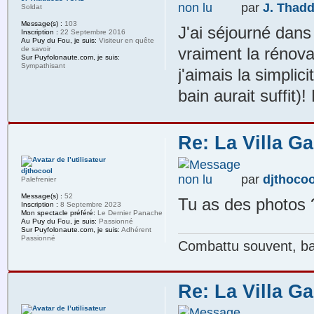
par
J. Thad
Soldat
Message(s) :
103
J'ai séjourné dans
Inscription :
22 Septembre 2016
Au Puy du Fou, je suis:
Visiteur en quête
vraiment la rénov
de savoir
Sur Puyfolonaute.com, je suis:
Sympathisant
j'aimais la simplic
bain aurait suffit
Re: La Villa G
djthocool
par
djthocoo
Palefrenier
Message(s) :
52
Tu as des photos 
Inscription :
8 Septembre 2023
Mon spectacle préféré:
Le Dernier Panache
Au Puy du Fou, je suis:
Passionné
Sur Puyfolonaute.com, je suis:
Adhérent
Passionné
Combattu souvent, bat
Re: La Villa G