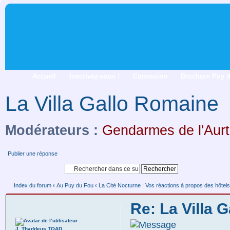
Accueil
Inscrivez-vous !
Connexion
Brochure Puy 
La Villa Gallo Romaine
Modérateurs :
Gendarmes de l'Aurt
Publier une réponse
Index du forum
‹
Au Puy du Fou
‹
La Cité Nocturne : Vos réactions à propos des hôtels
Re: La Villa 
J. Thaddeus TOAD