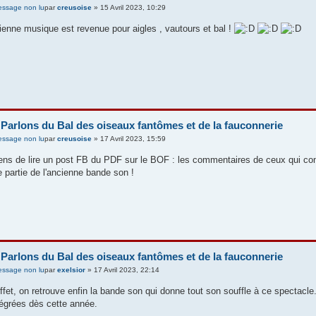
par
creusoise
» 15 Avril 2023, 10:29
cienne musique est revenue pour aigles , vautours et bal !
 Parlons du Bal des oiseaux fantômes et de la fauconnerie
par
creusoise
» 17 Avril 2023, 15:59
iens de lire un post FB du PDF sur le BOF : les commentaires de ceux qui con
e partie de l'ancienne bande son !
 Parlons du Bal des oiseaux fantômes et de la fauconnerie
par
exelsior
» 17 Avril 2023, 22:14
ffet, on retrouve enfin la bande son qui donne tout son souffle à ce spectacle.
tégrées dès cette année.