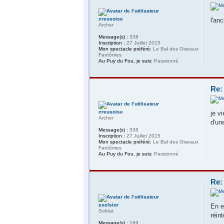
creusoise
l'an
Archer
Message(s) :
338
Inscription :
27 Juillet 2015
Mon spectacle préféré:
Le Bal des Oiseaux
Fantômes
Au Puy du Fou, je suis:
Passionné
Re:
creusoise
je v
Archer
d'un
Message(s) :
338
Inscription :
27 Juillet 2015
Mon spectacle préféré:
Le Bal des Oiseaux
Fantômes
Au Puy du Fou, je suis:
Passionné
Re:
exelsior
En e
Soldat
réin
Message(s) :
169