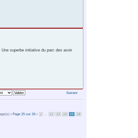
 Une superbe initiative du parc des avoir
Suivant
age(s) •
Page
25
sur
26
•
...
1
22
23
24
25
26