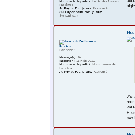
débu
Mon spectacle préféré:
Le Bal des Oiseaux
Fantômes
aigl
Au Puy du Fou, je suis:
Passionné
Sur Puyfolonaute.com, je suis:
Sympathisant
Re:
Puy fan
Palefrenier
Message(s) :
69
Inscription :
11 Août 2021
Mon spectacle préféré:
Mousquetaire de
Richelieu
Au Puy du Fou, je suis:
Passionné
J'ai
mont
vaut
Pour
pas 
Re: