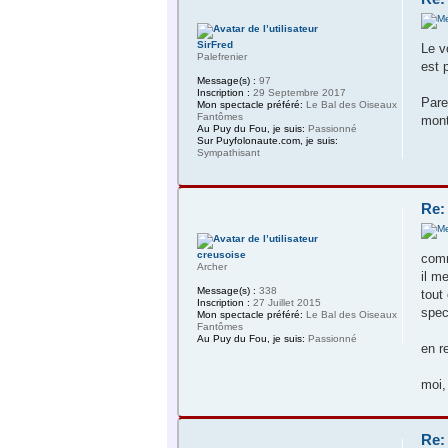
SirFred
Le v
Palefrenier
est 
Message(s) :
97
Inscription :
29 Septembre 2017
Pare
Mon spectacle préféré:
Le Bal des Oiseaux
Fantômes
mont
Au Puy du Fou, je suis:
Passionné
Sur Puyfolonaute.com, je suis:
Sympathisant
Re:
creusoise
comm
Archer
il m
Message(s) :
338
tout
Inscription :
27 Juillet 2015
spec
Mon spectacle préféré:
Le Bal des Oiseaux
Fantômes
Au Puy du Fou, je suis:
Passionné
en r
moi,
Re: