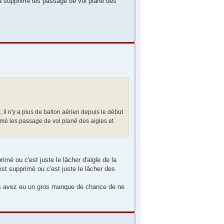
e a supprimé les passage de vol plané des
x, il n'y a plus de ballon aérien depuis le début
rimé les passage de vol plané des aigles et
mé ou c'est juste le lâcher d'aigle de la
st supprimé ou c'est juste le lâcher des
ous avez eu un gros manque de chance de ne