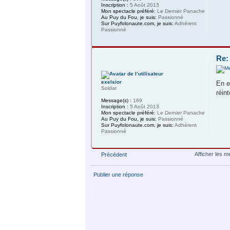
Inscription :
5 Août 2013
Mon spectacle préféré:
Le Dernier Panache
Au Puy du Fou, je suis:
Passionné
Sur Puyfolonaute.com, je suis:
Adhérent
Passionné
Re:
exelsior
En e
Soldat
réin
Message(s) :
169
Inscription :
5 Août 2013
Mon spectacle préféré:
Le Dernier Panache
Au Puy du Fou, je suis:
Passionné
Sur Puyfolonaute.com, je suis:
Adhérent
Passionné
Afficher les 
Précédent
Publier une réponse