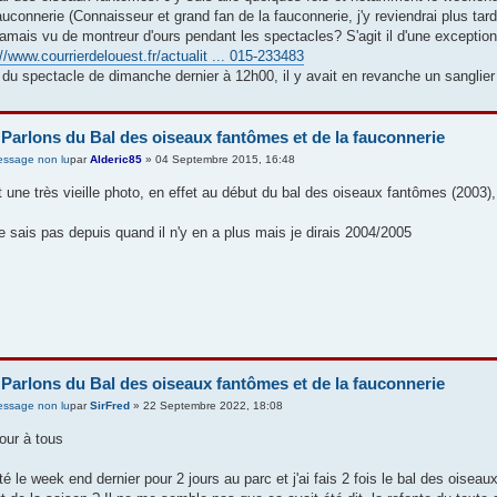
auconnerie (Connaisseur et grand fan de la fauconnerie, j'y reviendrai plus tar
 jamais vu de montreur d'ours pendant les spectacles? S'agit il d'une exceptio
://www.courrierdelouest.fr/actualit ... 015-233483
 du spectacle de dimanche dernier à 12h00, il y avait en revanche un sanglier q
 Parlons du Bal des oiseaux fantômes et de la fauconnerie
par
Alderic85
» 04 Septembre 2015, 16:48
t une très vieille photo, en effet au début du bal des oiseaux fantômes (2003),
e sais pas depuis quand il n'y en a plus mais je dirais 2004/2005
 Parlons du Bal des oiseaux fantômes et de la fauconnerie
par
SirFred
» 22 Septembre 2022, 18:08
our à tous
été le week end dernier pour 2 jours au parc et j'ai fais 2 fois le bal des oiseaux