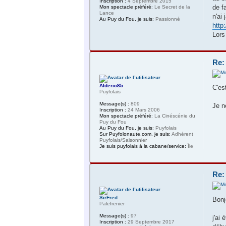
Inscription :
4 Septembre 2015
de f
Mon spectacle préféré:
Le Secret de la
Lance
n'ai
Au Puy du Fou, je suis:
Passionné
http
Lors
Re:
Alderic85
C'es
Puyfolais
Message(s) :
809
Je n
Inscription :
24 Mars 2006
Mon spectacle préféré:
La Cinéscénie du
Puy du Fou
Au Puy du Fou, je suis:
Puyfolais
Sur Puyfolonaute.com, je suis:
Adhérent
Puyfolais/Saisonnier
Je suis puyfolais à la cabane/service:
Île
Re:
SirFred
Bonj
Palefrenier
Message(s) :
97
j'ai 
Inscription :
29 Septembre 2017