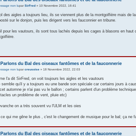
par
SirFred
» 10 Novembre 2022, 16:41
ol des aigles a toujours lieu, ils se viennent plus de la montgolfière mais de l
posté sur le donjon, puis les dirigent vers les fauconnier en tribune.
il pour les vautours, ils sont tous lachés depuis les cages à blasons en haut de
golfière.
 Parlons du Bal des oiseaux fantômes et de la fauconnerie
par
creusoise
» 18 Novembre 2022, 22:03
e l'a dit SirFred, on voit toujours les aigles et les vautours
e semble qu'il y a toujours eu une bande son spéciale car certains jours à cause
 cet automne je n'ai pas vu le ballon ; certains parlent d'un problème techniq
tacles un problème de vent, pluie etc)
evanche on a très souvent vu l'ULM et les oies
 ce qui me gêne le plus , c'est le changement de musique pour le bal; ça ne f
 Parlons du Bal des oiseaux fantômes et de la fauconnerie