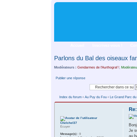
Accueil
Inscrivez-vous !
Co
Parlons du Bal des oiseaux fan
Modérateurs :
Gendarmes de l'Aurthograf !
,
Modérateu
Publier une réponse
Index du forum
‹
Au Puy du Fou
‹
Le Grand Parc du P
Re:
Chelchel37
Bonj
Ecuyer
Je s
Message(s) :
9
au b