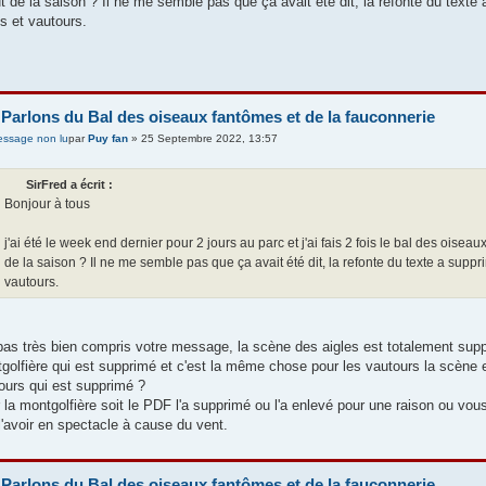
t de la saison ? Il ne me semble pas que ça avait été dit, la refonte du text
es et vautours.
 Parlons du Bal des oiseaux fantômes et de la fauconnerie
par
Puy fan
» 25 Septembre 2022, 13:57
SirFred a écrit :
Bonjour à tous
j'ai été le week end dernier pour 2 jours au parc et j'ai fais 2 fois le bal des oiseau
de la saison ? Il ne me semble pas que ça avait été dit, la refonte du texte a supp
vautours.
 pas très bien compris votre message, la scène des aigles est totalement suppri
golfière qui est supprimé et c'est la même chose pour les vautours la scène e
ours qui est supprimé ?
 la montgolfière soit le PDF l'a supprimé ou l'a enlevé pour une raison ou v
l'avoir en spectacle à cause du vent.
 Parlons du Bal des oiseaux fantômes et de la fauconnerie