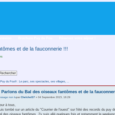
nnexion
Brochure Puy du Fou
Réservez votre séjour !
tômes et de la fauconnerie !!!
rs
uy du Fou® : Le parc, ses spectacles, ses villages, ...
 Parlons du Bal des oiseaux fantômes et de la fauconner
par
Chelchel37
» 04 Septembre 2015, 16:29
our à tous,
uis tombé sur un article du "Courrier de l'ouest" sur l'été des records du puy du
al des oiseaux fantômes. J'y suis allé quelques fois et notamment le weekend