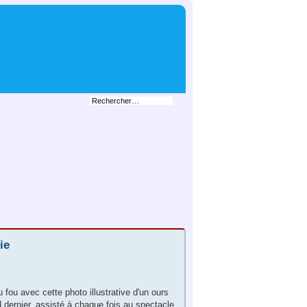
ie
 fou avec cette photo illustrative d'un ours
 dernier, assisté à chaque fois au spectacle