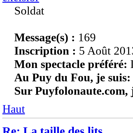
Soldat
Message(s) :
169
Inscription :
5 Août 201
Mon spectacle préféré:
L
Au Puy du Fou, je suis:
Sur Puyfolonaute.com, j
Haut
Re: La taille des lits