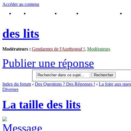
Accéder au contenu
Accueil
Inscrivez-vous !
Connexion
Brochure Puy du Fou
Rés
des lits
Modérateurs :
Gendarmes de l'Aurthograf !
,
Modérateurs
Publier une réponse
Index du forum
‹
Des Questions ? Des Réponses !
‹
La foire aux ques
Diverses
La taille des lits