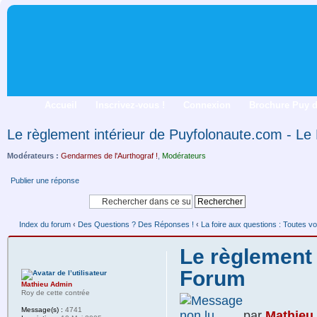
Accueil
Inscrivez-vous !
Connexion
Brochure Puy 
Le règlement intérieur de Puyfolonaute.com - L
Modérateurs :
Gendarmes de l'Aurthograf !
,
Modérateurs
Publier une réponse
Index du forum
‹
Des Questions ? Des Réponses !
‹
La foire aux questions : Toutes vo
Le règlement 
Forum
Mathieu Admin
Roy de cette contrée
Message(s) :
4741
par
Mathieu