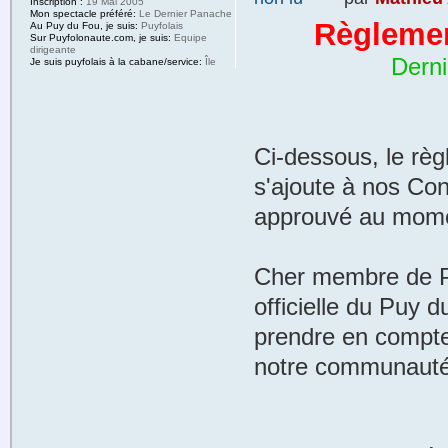
Inscription :
19 Mai 2005
Mon spectacle préféré:
Le Dernier Panache
Règlemen
Au Puy du Fou, je suis:
Puyfolais
Sur Puyfolonaute.com, je suis:
Equipe
dirigeante
Derni
Je suis puyfolais à la cabane/service:
Île
Ci-dessous, le règ
s'ajoute à nos Con
approuvé au momen
Cher membre de P
officielle du Puy 
prendre en compte 
notre communauté