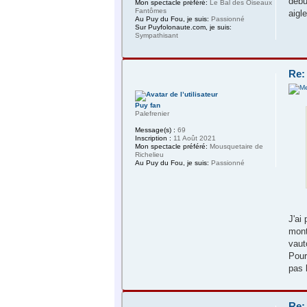
débu
Mon spectacle préféré:
Le Bal des Oiseaux
Fantômes
aigl
Au Puy du Fou, je suis:
Passionné
Sur Puyfolonaute.com, je suis:
Sympathisant
Re:
Puy fan
Palefrenier
Message(s) :
69
Inscription :
11 Août 2021
Mon spectacle préféré:
Mousquetaire de
Richelieu
Au Puy du Fou, je suis:
Passionné
J'ai
mont
vaut
Pour
pas 
Re: