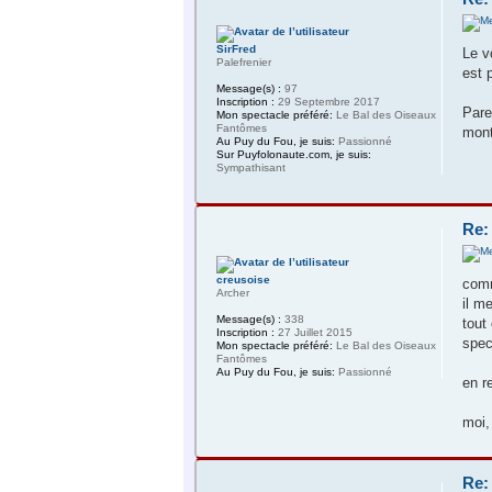
SirFred
Le v
Palefrenier
est 
Message(s) :
97
Inscription :
29 Septembre 2017
Pare
Mon spectacle préféré:
Le Bal des Oiseaux
Fantômes
mont
Au Puy du Fou, je suis:
Passionné
Sur Puyfolonaute.com, je suis:
Sympathisant
Re:
creusoise
comm
Archer
il m
Message(s) :
338
tout
Inscription :
27 Juillet 2015
spec
Mon spectacle préféré:
Le Bal des Oiseaux
Fantômes
Au Puy du Fou, je suis:
Passionné
en r
moi,
Re: