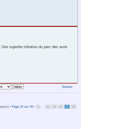
 Une superbe initiative du parc des avoir
Suivant
age(s) •
Page
25
sur
26
•
...
1
22
23
24
25
26