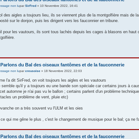
par
SirFred
» 10 Novembre 2022, 16:41
ol des aigles a toujours lieu, ils se viennent plus de la montgolfière mais de l
posté sur le donjon, puis les dirigent vers les fauconnier en tribune.
il pour les vautours, ils sont tous lachés depuis les cages à blasons en haut de
golfière.
 Parlons du Bal des oiseaux fantômes et de la fauconnerie
par
creusoise
» 18 Novembre 2022, 22:03
e l'a dit SirFred, on voit toujours les aigles et les vautours
e semble qu'il y a toujours eu une bande son spéciale car certains jours à cause
 cet automne je n'ai pas vu le ballon ; certains parlent d'un problème techniq
tacles un problème de vent, pluie etc)
evanche on a très souvent vu l'ULM et les oies
 ce qui me gêne le plus , c'est le changement de musique pour le bal; ça ne f
 Parlons du Bal des oiseaux fantômes et de la fauconnerie