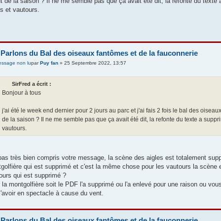
t de la saison ? Il ne me semble pas que ça avait été dit, la refonte du text
es et vautours.
 Parlons du Bal des oiseaux fantômes et de la fauconnerie
par
Puy fan
» 25 Septembre 2022, 13:57
SirFred a écrit :
Bonjour à tous
j'ai été le week end dernier pour 2 jours au parc et j'ai fais 2 fois le bal des oiseau
de la saison ? Il ne me semble pas que ça avait été dit, la refonte du texte a supp
vautours.
 pas très bien compris votre message, la scène des aigles est totalement suppri
golfière qui est supprimé et c'est la même chose pour les vautours la scène e
ours qui est supprimé ?
 la montgolfière soit le PDF l'a supprimé ou l'a enlevé pour une raison ou v
l'avoir en spectacle à cause du vent.
 Parlons du Bal des oiseaux fantômes et de la fauconnerie