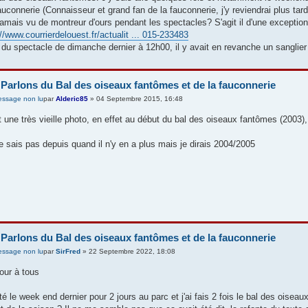
auconnerie (Connaisseur et grand fan de la fauconnerie, j'y reviendrai plus tar
 jamais vu de montreur d'ours pendant les spectacles? S'agit il d'une exceptio
://www.courrierdelouest.fr/actualit ... 015-233483
 du spectacle de dimanche dernier à 12h00, il y avait en revanche un sanglier q
 Parlons du Bal des oiseaux fantômes et de la fauconnerie
par
Alderic85
» 04 Septembre 2015, 16:48
t une très vieille photo, en effet au début du bal des oiseaux fantômes (2003),
e sais pas depuis quand il n'y en a plus mais je dirais 2004/2005
 Parlons du Bal des oiseaux fantômes et de la fauconnerie
par
SirFred
» 22 Septembre 2022, 18:08
our à tous
été le week end dernier pour 2 jours au parc et j'ai fais 2 fois le bal des oiseaux