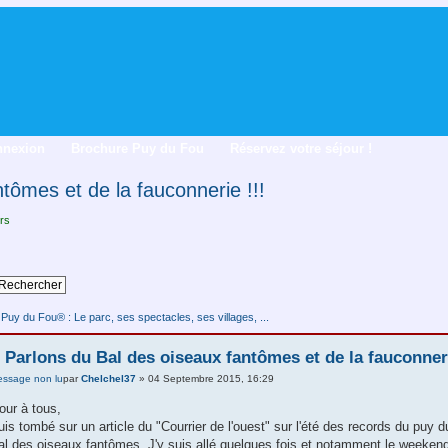
nnexion
Brochure Puy du Fou
Réservez votre séjour !
tômes et de la fauconnerie !!!
rs
uy du Fou® : Le parc, ses spectacles, ses villages, ...
 Parlons du Bal des oiseaux fantômes et de la fauconner
par
Chelchel37
» 04 Septembre 2015, 16:29
our à tous,
uis tombé sur un article du "Courrier de l'ouest" sur l'été des records du puy du
al des oiseaux fantômes. J'y suis allé quelques fois et notamment le weekend