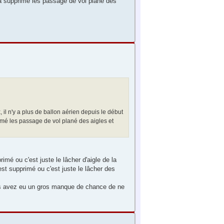
e a supprimé les passage de vol plané des
x, il n'y a plus de ballon aérien depuis le début
rimé les passage de vol plané des aigles et
mé ou c'est juste le lâcher d'aigle de la
st supprimé ou c'est juste le lâcher des
ous avez eu un gros manque de chance de ne