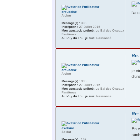
creusoise
l'an
Archer
Message(s) :
338
Inscription :
27 Juillet 2015
Mon spectacle préféré:
Le Bal des Oiseaux
Fantômes
Au Puy du Fou, je suis:
Passionné
Re:
creusoise
je v
Archer
d'un
Message(s) :
338
Inscription :
27 Juillet 2015
Mon spectacle préféré:
Le Bal des Oiseaux
Fantômes
Au Puy du Fou, je suis:
Passionné
Re:
exelsior
En e
Soldat
réin
Message(s) :
169