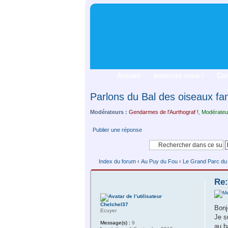
Accueil
Inscrivez-vous !
Co
Parlons du Bal des oiseaux fan
Modérateurs :
Gendarmes de l'Aurthograf !
,
Modérateu
Publier une réponse
Index du forum
‹
Au Puy du Fou
‹
Le Grand Parc du P
Re:
Chelchel37
Bonj
Ecuyer
Je s
Message(s) :
9
au b