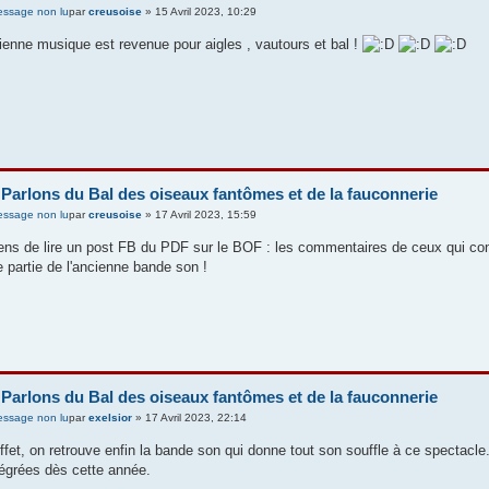
par
creusoise
» 15 Avril 2023, 10:29
cienne musique est revenue pour aigles , vautours et bal !
 Parlons du Bal des oiseaux fantômes et de la fauconnerie
par
creusoise
» 17 Avril 2023, 15:59
iens de lire un post FB du PDF sur le BOF : les commentaires de ceux qui con
e partie de l'ancienne bande son !
 Parlons du Bal des oiseaux fantômes et de la fauconnerie
par
exelsior
» 17 Avril 2023, 22:14
ffet, on retrouve enfin la bande son qui donne tout son souffle à ce spectacle.
tégrées dès cette année.