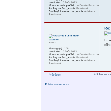
Inscription :
5 Août 2013
Mon spectacle préféré:
Le Dernier Panache
Au Puy du Fou, je suis:
Passionné
Sur Puyfolonaute.com, je suis:
Adhérent
Passionné
Re:
exelsior
En e
Soldat
réin
Message(s) :
169
Inscription :
5 Août 2013
Mon spectacle préféré:
Le Dernier Panache
Au Puy du Fou, je suis:
Passionné
Sur Puyfolonaute.com, je suis:
Adhérent
Passionné
Afficher les 
Précédent
Publier une réponse