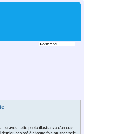
ie
 fou avec cette photo illustrative d'un ours
 dernier, assisté à chaque fois au spectacle