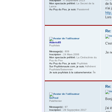
Inscription :
4 Septembre 2015
de f
Mon spectacle préféré:
Le Secret de la
Lance
n'ai
Au Puy du Fou, je suis:
Passionné
http
Lors
Re:
Alderic85
C'es
Puyfolais
Message(s) :
809
Je n
Inscription :
24 Mars 2006
Mon spectacle préféré:
La Cinéscénie du
Puy du Fou
Au Puy du Fou, je suis:
Puyfolais
Sur Puyfolonaute.com, je suis:
Adhérent
Puyfolais/Saisonnier
Je suis puyfolais à la cabane/service:
Île
Re:
SirFred
Bonj
Palefrenier
Message(s) :
97
j'ai 
Inscription :
29 Septembre 2017