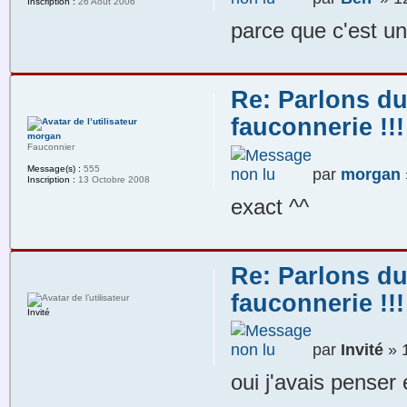
Inscription :
26 Août 2006
parce que c'est u
Re: Parlons du
fauconnerie !!!
morgan
Fauconnier
Message(s) :
555
par
morgan
Inscription :
13 Octobre 2008
exact ^^
Re: Parlons du
fauconnerie !!!
Invité
par
Invité
» 1
oui j'avais penser