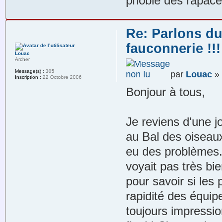
phobie des rapace
Re: Parlons du
fauconnerie !!!
Louac
Archer
Message(s) :
305
par
Louac
» 
Inscription :
22 Octobre 2006
Bonjour à tous,
Je reviens d'une j
au Bal des oisea
eu des problèmes..
voyait pas très bie
pour savoir si les
rapidité des équip
toujours impressi