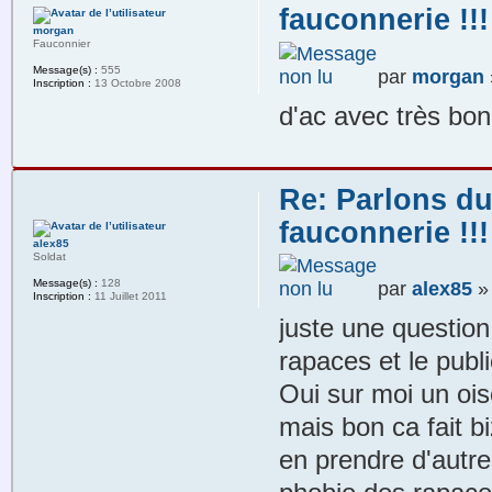
fauconnerie !!!
morgan
Fauconnier
Message(s) :
555
par
morgan
Inscription :
13 Octobre 2008
d'ac avec très bo
Re: Parlons du
fauconnerie !!!
alex85
Soldat
Message(s) :
128
par
alex85
» 
Inscription :
11 Juillet 2011
juste une question:
rapaces et le publ
Oui sur moi un ois
mais bon ca fait bi
en prendre d'autr