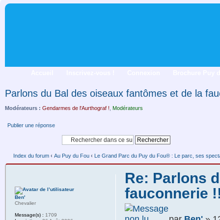
Accueil
Inscrivez-vous !
Connexion
Brochure Puy 
Parlons du Bal des oiseaux fantômes et de la fauc
Modérateurs :
Gendarmes de l'Aurthograf !
,
Modérateurs
Publier une réponse
Index du forum
‹
Au Puy du Fou
‹
Le Grand Parc du Puy du Fou® : Le parc, ses spectacl
Re: Parlons d
fauconnerie !!
Ben'
Chevalier
Message(s) :
1709
par
Ben'
» 12