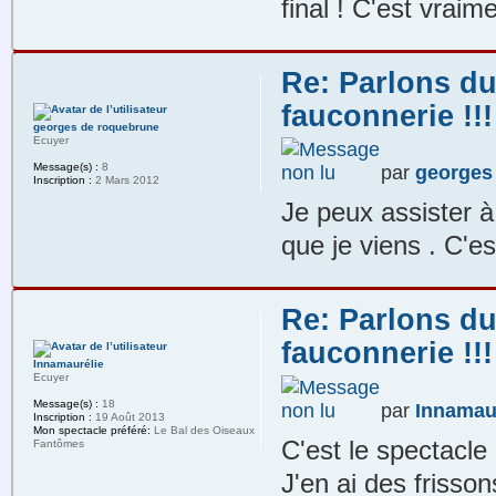
final ! C'est vraim
Re: Parlons du
fauconnerie !!!
georges de roquebrune
Ecuyer
Message(s) :
8
par
georges
Inscription :
2 Mars 2012
Je peux assister à
que je viens . C'es
Re: Parlons du
fauconnerie !!!
Innamaurélie
Ecuyer
Message(s) :
18
par
Innamau
Inscription :
19 Août 2013
Mon spectacle préféré:
Le Bal des Oiseaux
C'est le spectacle 
Fantômes
J'en ai des frisson