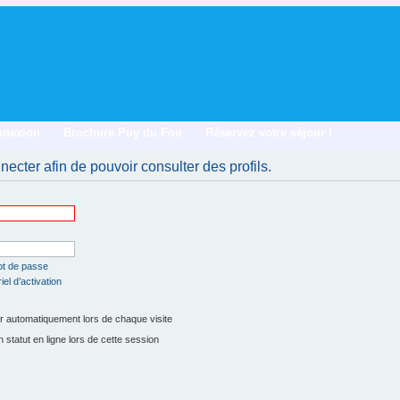
nnexion
Brochure Puy du Fou
Réservez votre séjour !
ecter afin de pouvoir consulter des profils.
ot de passe
el d’activation
 automatiquement lors de chaque visite
tatut en ligne lors de cette session