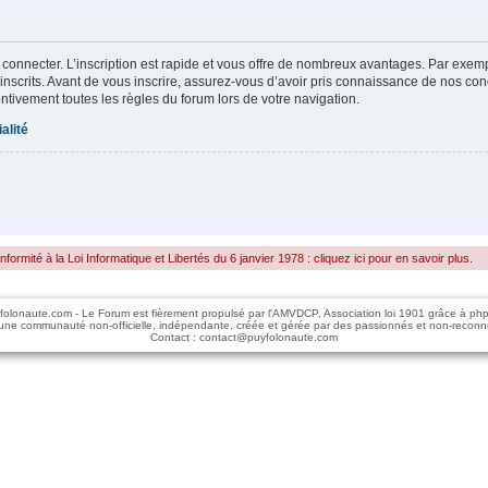
 connecter. L’inscription est rapide et vous offre de nombreux avantages. Par exem
inscrits. Avant de vous inscrire, assurez-vous d’avoir pris connaissance de nos condi
entivement toutes les règles du forum lors de votre navigation.
alité
rmité à la Loi Informatique et Libertés du 6 janvier 1978 : cliquez ici pour en savoir plus.
folonaute.com - Le Forum est fièrement propulsé par l'AMVDCP, Association loi 1901 grâce à ph
une communauté non-officielle, indépendante, créée et gérée par des passionnés et non-reconn
Contact : contact@puyfolonaute.com