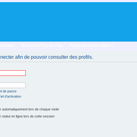
nnexion
Brochure Puy du Fou
Réservez votre séjour !
ecter afin de pouvoir consulter des profils.
ot de passe
el d’activation
 automatiquement lors de chaque visite
tatut en ligne lors de cette session