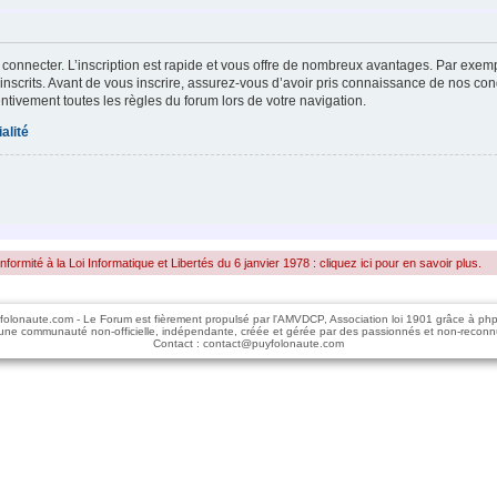
 connecter. L’inscription est rapide et vous offre de nombreux avantages. Par exem
inscrits. Avant de vous inscrire, assurez-vous d’avoir pris connaissance de nos condi
entivement toutes les règles du forum lors de votre navigation.
alité
rmité à la Loi Informatique et Libertés du 6 janvier 1978 : cliquez ici pour en savoir plus.
folonaute.com - Le Forum est fièrement propulsé par l'AMVDCP, Association loi 1901 grâce à ph
une communauté non-officielle, indépendante, créée et gérée par des passionnés et non-reconn
Contact : contact@puyfolonaute.com