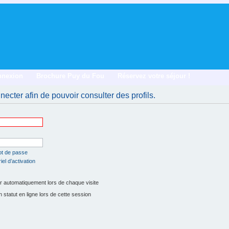
nnexion
Brochure Puy du Fou
Réservez votre séjour !
ecter afin de pouvoir consulter des profils.
ot de passe
el d’activation
 automatiquement lors de chaque visite
tatut en ligne lors de cette session