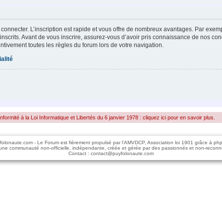
 connecter. L’inscription est rapide et vous offre de nombreux avantages. Par exem
inscrits. Avant de vous inscrire, assurez-vous d’avoir pris connaissance de nos condi
entivement toutes les règles du forum lors de votre navigation.
alité
rmité à la Loi Informatique et Libertés du 6 janvier 1978 : cliquez ici pour en savoir plus.
folonaute.com - Le Forum est fièrement propulsé par l'AMVDCP, Association loi 1901 grâce à ph
une communauté non-officielle, indépendante, créée et gérée par des passionnés et non-reconn
Contact : contact@puyfolonaute.com