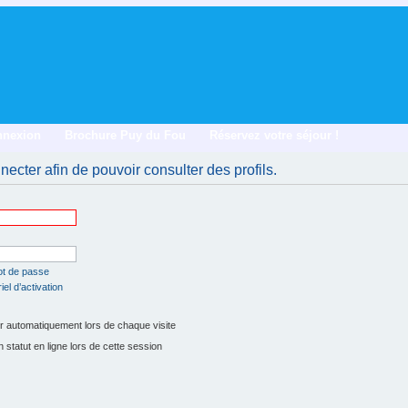
nnexion
Brochure Puy du Fou
Réservez votre séjour !
ecter afin de pouvoir consulter des profils.
ot de passe
el d’activation
 automatiquement lors de chaque visite
tatut en ligne lors de cette session