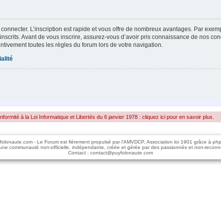
 connecter. L’inscription est rapide et vous offre de nombreux avantages. Par exem
inscrits. Avant de vous inscrire, assurez-vous d’avoir pris connaissance de nos condi
entivement toutes les règles du forum lors de votre navigation.
alité
rmité à la Loi Informatique et Libertés du 6 janvier 1978 : cliquez ici pour en savoir plus.
folonaute.com - Le Forum est fièrement propulsé par l'AMVDCP, Association loi 1901 grâce à ph
une communauté non-officielle, indépendante, créée et gérée par des passionnés et non-reconn
Contact : contact@puyfolonaute.com