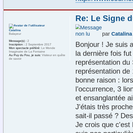
Re: Le Signe d
Catalina
par
Catalina
Balayeur
Message(s) :
2
Bonjour ! Je suis 
Inscription :
2 Septembre 2017
Mon spectacle préféré:
Le Monde
la dernière fois fut
Imaginaire de La Fontaine
Au Puy du Fou, je suis:
Visiteur en quête
de savoir
représentation du 
représentation de 
bonne raison : lor
l’occurrence, 3 lio
et ensanglantée ai
J'étais très proche
sait-il passé ? Des
Je crois que c'est 