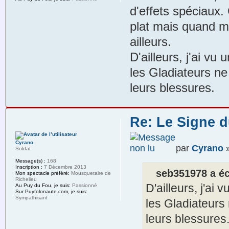
d'effets spéciaux.
plat mais quand m
ailleurs.
D'ailleurs, j'ai v
les Gladiateurs ne
leurs blessures.
Re: Le Signe d
Cyrano
par
Cyrano
»
Soldat
Message(s) :
168
Inscription :
7 Décembre 2013
seb351978 a écr
Mon spectacle préféré:
Mousquetaire de
Richelieu
D'ailleurs, j'a
Au Puy du Fou, je suis:
Passionné
Sur Puyfolonaute.com, je suis:
Sympathisant
les Gladiateurs
leurs blessures