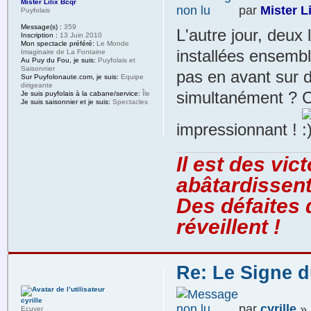
Mister Lilix Bcqr
par
Mister L
Puyfolais
Message(s) :
359
L'autre jour, deux
Inscription :
13 Juin 2010
Mon spectacle préféré:
Le Monde
installées ensembl
Imaginaire de La Fontaine
Au Puy du Fou, je suis:
Puyfolais et
Saisonnier
pas en avant sur d
Sur Puyfolonaute.com, je suis:
Equipe
dirigeante
simultanément ? Ce
Je suis puyfolais à la cabane/service:
Île
Je suis saisonnier et je suis:
Spectacles
impressionnant !
Il est des vic
abâtardissent
Des défaites 
réveillent !
Re: Le Signe d
cyrille
par
cyrille
» 
Ecuyer