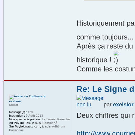
Historiquement par
comme toujours..
Après ça reste du 
historique !
Comme les costume
Re: Le Signe d
exelsior
par
exelsior
Soldat
Message(s) :
169
Deux chiffres qui 
Inscription :
5 Août 2013
Mon spectacle préféré:
Le Dernier Panache
Au Puy du Fou, je suis:
Passionné
Sur Puyfolonaute.com, je suis:
Adhérent
Passionné
http://www.courrier