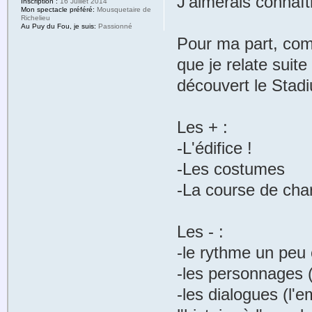
J'aimerais connaît
Inscription :
16 Juillet 2014
Mon spectacle préféré:
Mousquetaire de
Richelieu
Au Puy du Fou, je suis:
Passionné
Pour ma part, com
que je relate suit
découvert le Stadi
Les + :
-L'édifice !
-Les costumes
-La course de char
Les - :
-le rythme un peu 
-les personnages
-les dialogues (l'