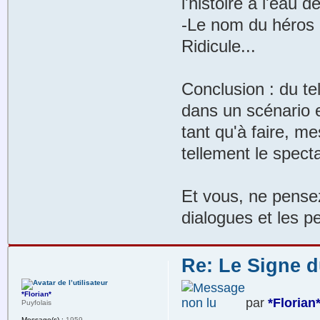
l'histoire à l'eau d
-Le nom du héros 
Ridicule...
Conclusion : du t
dans un scénario e
tant qu'à faire, m
tellement le spect
Et vous, ne pensez
dialogues et les 
Re: Le Signe d
*Florian*
par
*Florian
Puyfolais
Message(s) :
1959