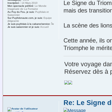
Le Signe du Triom
Inscription :
14 Mars 2010
Mon spectacle préféré:
Le Monde
mais des transiti
Imaginaire de La Fontaine
Au Puy du Fou, je suis:
Puyfolais et
Saisonnier
Sur Puyfolonaute.com, je suis:
Equipe
dirigeante
La scène des lions
Je suis puyfolais à la cabane/service:
Île
Je suis saisonnier et je suis:
Accueil
Cette année, ils o
Triomphe le mérite
Votre voyage dan
Réservez dès à p
Re: Le Signe d