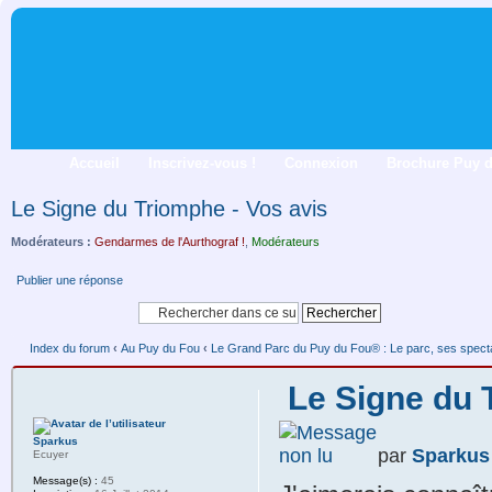
Accueil
Inscrivez-vous !
Connexion
Brochure Puy 
Le Signe du Triomphe - Vos avis
Modérateurs :
Gendarmes de l'Aurthograf !
,
Modérateurs
Publier une réponse
Index du forum
‹
Au Puy du Fou
‹
Le Grand Parc du Puy du Fou® : Le parc, ses spectacl
Le Signe du 
Sparkus
par
Sparkus
Ecuyer
Message(s) :
45