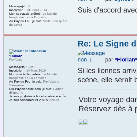
Message(s) :
4
Suis d'accord avec
Inscription :
19 Juillet 2014
Mon spectacle préféré:
Le Monde
Imaginaire de La Fontaine
Au Puy du Fou, je suis:
Visiteur en quête
de savoir
Re: Le Signe d
*Florian*
par
*Florian
Puyfolais
Message(s) :
1959
Si les lionnes arri
Inscription :
14 Mars 2010
Mon spectacle préféré:
Le Monde
scène, elle serait
Imaginaire de La Fontaine
Au Puy du Fou, je suis:
Puyfolais et
Saisonnier
Sur Puyfolonaute.com, je suis:
Equipe
dirigeante
Je suis puyfolais à la cabane/service:
Île
Votre voyage dan
Je suis saisonnier et je suis:
Accueil
Réservez dès à p