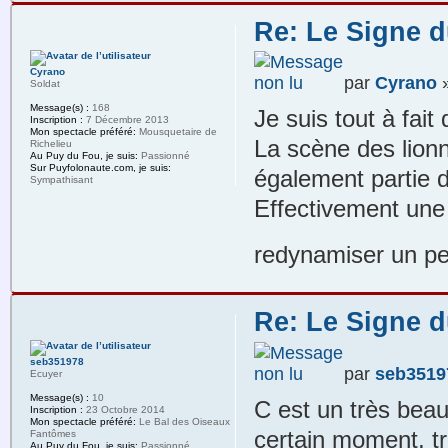
Re: Le Signe d
Cyrano
par
Cyrano
»
Soldat
Message(s) :
168
Je suis tout à fait 
Inscription :
7 Décembre 2013
Mon spectacle préféré:
Mousquetaire de
La scène des lionn
Richelieu
Au Puy du Fou, je suis:
Passionné
Sur Puyfolonaute.com, je suis:
également partie 
Sympathisant
Effectivement une 
redynamiser un p
Re: Le Signe d
seb351978
par
seb3519
Ecuyer
Message(s) :
10
C est un très bea
Inscription :
23 Octobre 2014
Mon spectacle préféré:
Le Bal des Oiseaux
certain moment, t
Fantômes
Au Puy du Fou, je suis:
Passionné