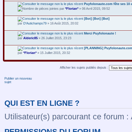
Puyfolonaute.com fête ses 10 
par
*Florian*
» 06 Avril 2015, 09:52
[Bot] [Bot] [Bot]
par
D'Autichamps79
» 16 Août 2015, 20:02
Merci Puyfolonaute !
par
Alderic85
» 26 Juillet 2015, 23:23
[PLANNING] Puyfolonaute.com 
par
*Florian*
» 15 Juillet 2015, 20:32
Afficher les sujets publiés depuis :
Publier un nouveau
sujet
QUI EST EN LIGNE ?
Utilisateur(s) parcourant ce forum : A
PERMISSIONS DU FORUM