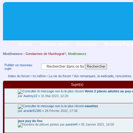
Accueil
Inscrivez-vous !
Connexion
Brochure Puy 
Modérateurs :
Gendarmes de l'Aurthograf !
,
Modérateurs
Publier un nouveau
sujet
Index du forum
‹
Ici même
‹
La vie du forum ! Vos remarques, la webradio, rencontres,
Sujet(s)
Vente 2 places adultes au puy 
par
Audrey22
» 31 Mai 2023, 12:20
navettes
par
aronik91390
» 26 Février 2022, 17:36
jeux puy du fou
par
panini44
» 05 Janvier 2021, 16:00