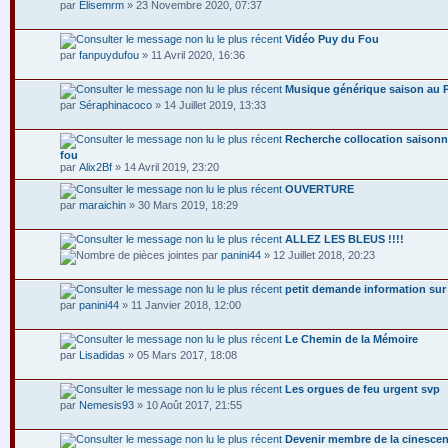
par
Elisemrm
» 23 Novembre 2020, 07:37
Vidéo Puy du Fou
par
fanpuydufou
» 11 Avril 2020, 16:36
Musique générique saison au 
par
Séraphinacoco
» 14 Juillet 2019, 13:33
Recherche collocation saisonn
fou
par
Alix2Bf
» 14 Avril 2019, 23:20
OUVERTURE
par
maraichin
» 30 Mars 2019, 18:29
ALLEZ LES BLEUS !!!!
par
panini44
» 12 Juillet 2018, 20:23
petit demande information sur
par
panini44
» 11 Janvier 2018, 12:00
Le Chemin de la Mémoire
par
Lisadidas
» 05 Mars 2017, 18:08
Les orgues de feu urgent svp
par
Nemesis93
» 10 Août 2017, 21:55
Devenir membre de la cinescen