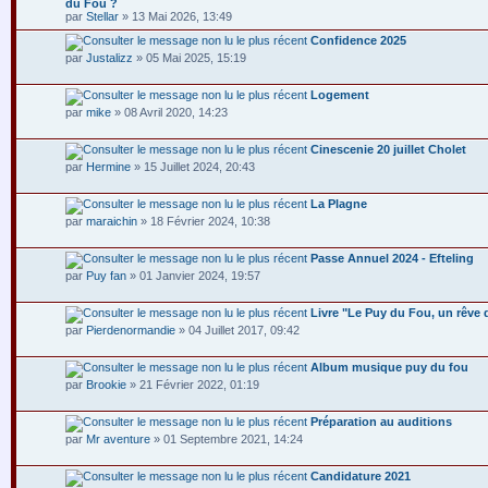
du Fou ?
par
Stellar
» 13 Mai 2026, 13:49
Confidence 2025
par
Justalizz
» 05 Mai 2025, 15:19
Logement
par
mike
» 08 Avril 2020, 14:23
Cinescenie 20 juillet Cholet
par
Hermine
» 15 Juillet 2024, 20:43
La Plagne
par
maraichin
» 18 Février 2024, 10:38
Passe Annuel 2024 - Efteling
par
Puy fan
» 01 Janvier 2024, 19:57
Livre "Le Puy du Fou, un rêve 
par
Pierdenormandie
» 04 Juillet 2017, 09:42
Album musique puy du fou
par
Brookie
» 21 Février 2022, 01:19
Préparation au auditions
par
Mr aventure
» 01 Septembre 2021, 14:24
Candidature 2021