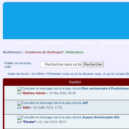
Accueil
Inscrivez-vous !
Connexion
Brochure Puy 
Modérateurs :
Gendarmes de l'Aurthograf !
,
Modérateurs
Publier un nouveau
sujet
Index du forum
‹
Ici même
‹
Présentez-vous ou on le fait pour vous, et ça ne va pas être
Sujet(s)
Bon anniversaire à Puyfolonau
par
Mathieu Admin
» 19 Mai 2016, 09:38
Jeff
par
Adel
» 18 Juillet 2013, 17:51
Joyeux Anniversaire Alix
par
*Florian*
» 01 Juin 2013, 08:17