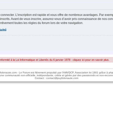
 connecter. L’inscription est rapide et vous offre de nombreux avantages. Par exem
inscrits. Avant de vous inscrire, assurez-vous d’avoir pris connaissance de nos condi
entivement toutes les règles du forum lors de votre navigation.
alité
rmité à la Loi Informatique et Libertés du 6 janvier 1978 : cliquez ici pour en savoir plus.
folonaute.com - Le Forum est fièrement propulsé par l'AMVDCP, Association loi 1901 grâce à ph
une communauté non-officielle, indépendante, créée et gérée par des passionnés et non-reconn
Contact : contact@puyfolonaute.com