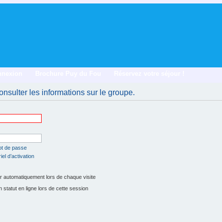
nnexion
Brochure Puy du Fou
Réservez votre séjour !
nsulter les informations sur le groupe.
ot de passe
el d’activation
 automatiquement lors de chaque visite
tatut en ligne lors de cette session