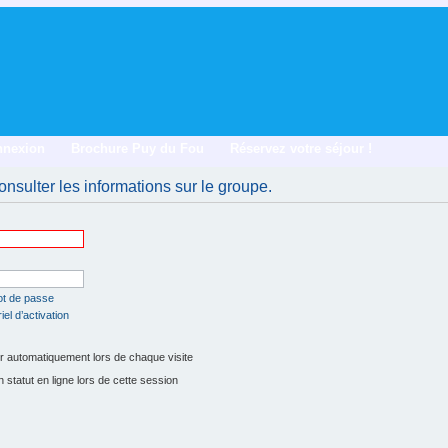
nnexion
Brochure Puy du Fou
Réservez votre séjour !
nsulter les informations sur le groupe.
ot de passe
el d’activation
 automatiquement lors de chaque visite
tatut en ligne lors de cette session