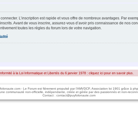
 connecter. L’inscription est rapide et vous offre de nombreux avantages. Par exem
inscrits. Avant de vous inscrire, assurez-vous d’avoir pris connaissance de nos condi
entivement toutes les règles du forum lors de votre navigation.
alité
rmité à la Loi Informatique et Libertés du 6 janvier 1978 : cliquez ici pour en savoir plus.
folonaute.com - Le Forum est fièrement propulsé par l'AMVDCP, Association loi 1901 grâce à ph
une communauté non-officielle, indépendante, créée et gérée par des passionnés et non-reconn
Contact : contact@puyfolonaute.com