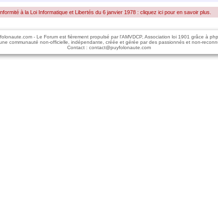
rmité à la Loi Informatique et Libertés du 6 janvier 1978 : cliquez ici pour en savoir plus.
folonaute.com - Le Forum est fièrement propulsé par l'AMVDCP, Association loi 1901 grâce à ph
une communauté non-officielle, indépendante, créée et gérée par des passionnés et non-reconn
Contact : contact@puyfolonaute.com