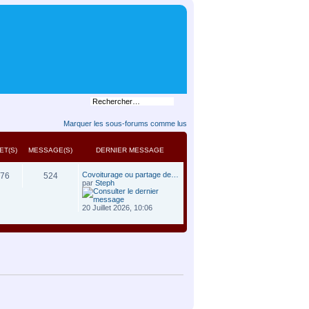
Marquer les sous-forums comme lus
ET(S)
MESSAGE(S)
DERNIER MESSAGE
Covoiturage ou partage de…
76
524
par
Steph
20 Juillet 2026, 10:06