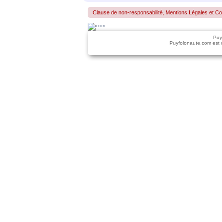
Clause de non-responsabilité, Mentions Légales et Confo
Puy
Puyfolonaute.com est 