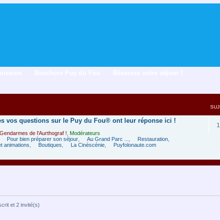
nnexion
Brochure Puy du Fou
Réservez votre séjour !
SUJ
es vos questions sur le Puy du Fou® ont leur réponse ici !
1
Gendarmes de l'Aurthograf !
,
Modérateurs
,
Pour bien préparer son séjour
,
Au Grand Parc ...
,
Restauration
,
t animations
,
Boutiques
,
La Cinéscénie
,
Puyfolonaute.com
rit et 2 invité(s)