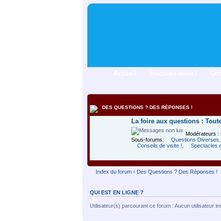
Accueil
Inscrivez-vous !
Co
DES QUESTIONS ? DES RÉPONSES !
La foire aux questions : Tout
Modérateurs :
Sous-forums:
Questions Diverses
Conseils de visite !
,
Spectacles e
Index du forum
‹
Des Questions ? Des Réponses !
QUI EST EN LIGNE ?
Utilisateur(s) parcourant ce forum : Aucun utilisateur insc