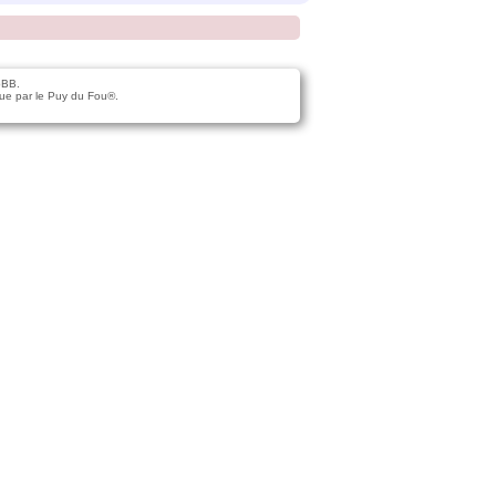
pBB.
ue par le Puy du Fou®.