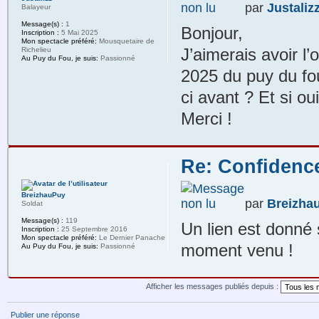
par
Justaliz
Balayeur
Message(s) :
1
Bonjour,
Inscription :
5 Mai 2025
Mon spectacle préféré:
Mousquetaire de
J’aimerais avoir l’
Richelieu
Au Puy du Fou, je suis:
Passionné
2025 du puy du fou 
ci avant ? Et si o
Merci !
Re: Confidenc
BreizhauPuy
par
Breizha
Soldat
Message(s) :
119
Un lien est donné 
Inscription :
25 Septembre 2016
Mon spectacle préféré:
Le Dernier Panache
moment venu !
Au Puy du Fou, je suis:
Passionné
Afficher les messages publiés depuis :
Publier une réponse