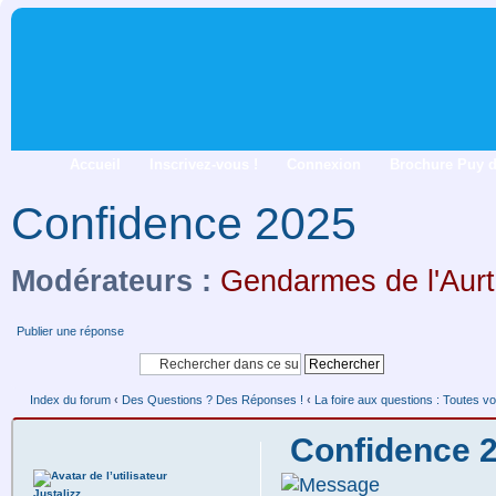
Accueil
Inscrivez-vous !
Connexion
Brochure Puy 
Confidence 2025
Modérateurs :
Gendarmes de l'Aurt
Publier une réponse
Index du forum
‹
Des Questions ? Des Réponses !
‹
La foire aux questions : Toutes vo
Confidence 
Justalizz