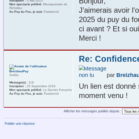
Bonjour,
Inscription :
5 Mai 2025
Mon spectacle préféré:
Mousquetaire de
J’aimerais avoir l’
Richelieu
Au Puy du Fou, je suis:
Passionné
2025 du puy du fou 
ci avant ? Et si o
Merci !
Re: Confidenc
BreizhauPuy
par
Breizha
Soldat
Message(s) :
119
Un lien est donné 
Inscription :
25 Septembre 2016
Mon spectacle préféré:
Le Dernier Panache
moment venu !
Au Puy du Fou, je suis:
Passionné
Afficher les messages publiés depuis :
Publier une réponse