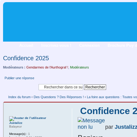
Accueil
Inscrivez-vous !
Connexion
Brochure Puy 
Confidence 2025
Modérateurs :
Gendarmes de l'Aurthograf !
,
Modérateurs
Publier une réponse
Index du forum
‹
Des Questions ? Des Réponses !
‹
La foire aux questions : Toutes vo
Confidence 
Justalizz
par
Justaliz
Balayeur
Message(s) :
1