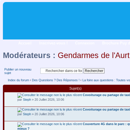
Accueil
Inscrivez-vous !
Connexion
Brochure Puy 
Modérateurs :
Gendarmes de l'Aurt
Publier un nouveau
sujet
Index du forum
‹
Des Questions ? Des Réponses !
‹
La foire aux questions : Toutes vo
Sujet(s)
Covoiturage ou partage de taxi
par
Steph
» 20 Juillet 2026, 10:06
Covoiturage ou partage de taxi
par
Steph
» 20 Juillet 2026, 10:06
Couverture 4G dans le parc : q
mieux ?