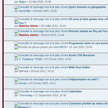
par
Majex
» 22 Mai 2026, 10:06
Quizz histoire ou géographie
par
AuroreBis
» 05 Août 2025, 10:55
Où puis-je faire garder mon ch
du Fou ?
par
Mathieu Admin
» 09 Juillet 2013, 19:22
Pension canine au Puy du Fou e
par
Mathieu Admin
» 04 Avril 2018, 12:44
Programme visite en une journé
par
nono78570
» 15 Juin 2023, 23:46
Accès Cité Nocturne
par
J. Thaddeus TOAD
» 23 Février 2020, 13:01
Billet feux follets
par
SirFred
» 29 Août 2022, 16:52
Fréquentation en avril ?
par
terkan
» 24 Février 2020, 18:11
Calendrier
par
Thoronalag
» 17 Septembre 2019, 10:30
Comment profiter au mieux de s
d’affluence ?