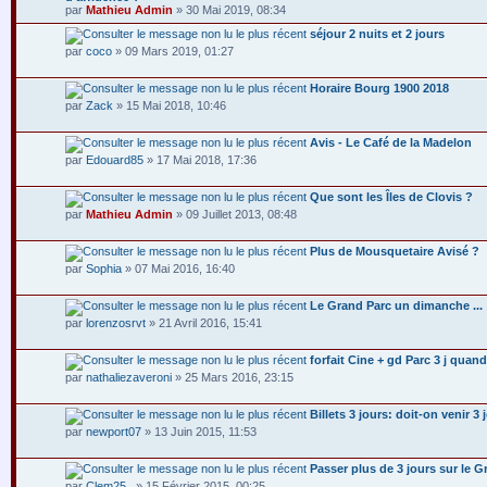
par
Mathieu Admin
» 30 Mai 2019, 08:34
séjour 2 nuits et 2 jours
par
coco
» 09 Mars 2019, 01:27
Horaire Bourg 1900 2018
par
Zack
» 15 Mai 2018, 10:46
Avis - Le Café de la Madelon
par
Edouard85
» 17 Mai 2018, 17:36
Que sont les Îles de Clovis ?
par
Mathieu Admin
» 09 Juillet 2013, 08:48
Plus de Mousquetaire Avisé ?
par
Sophia
» 07 Mai 2016, 16:40
Le Grand Parc un dimanche ...
par
lorenzosrvt
» 21 Avril 2016, 15:41
forfait Cine + gd Parc 3 j quand
par
nathaliezaveroni
» 25 Mars 2016, 23:15
Billets 3 jours: doit-on venir 3
par
newport07
» 13 Juin 2015, 11:53
Passer plus de 3 jours sur le G
par
Clem25_
» 15 Février 2015, 00:25