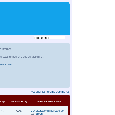
Internet.
 passionnés et d'autres visiteurs !
onaute.com
Marquer les forums comme lus
ET(S)
MESSAGE(S)
DERNIER MESSAGE
Covoiturage ou partage de…
76
524
par
Steph