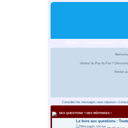
Accueil
Inscrivez-vous !
Co
Bienvenu
Visiteur du Puy du Fou ? Découvr
Restez au
Consulter les messages sans réponse
•
Consul
DES QUESTIONS ? DES RÉPONSES !
La foire aux questions : Tout