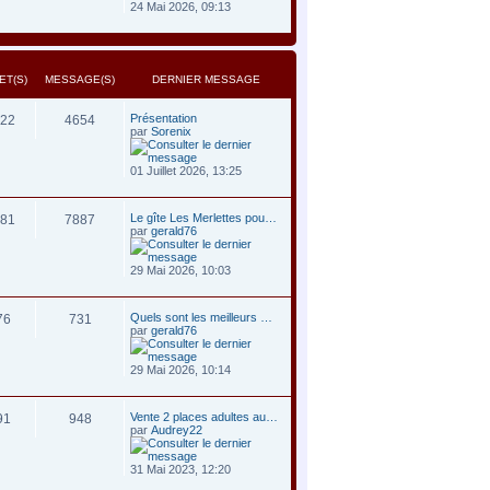
24 Mai 2026, 09:13
ET(S)
MESSAGE(S)
DERNIER MESSAGE
Présentation
22
4654
par
Sorenix
01 Juillet 2026, 13:25
Le gîte Les Merlettes pou…
81
7887
par
gerald76
29 Mai 2026, 10:03
Quels sont les meilleurs …
76
731
par
gerald76
29 Mai 2026, 10:14
Vente 2 places adultes au…
91
948
par
Audrey22
31 Mai 2023, 12:20