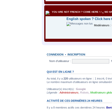
YOU ARE NOT FRENCH ? COME HERE ! / ¿ NO HA
English spoken ? Click here 
Modérateurs :
CONNEXION
•
INSCRIPTION
Nom d'utilisateur :
QUI EST EN LIGNE ?
Au total, il y a
220
utilisateurs en ligne :: 1 inscrit, 0 i
Le nombre maximum d’utilisateurs en ligne simultané
Utilisateur(s) inscrit(s) :
Google
Légende :
Administrateurs
,
Robots
,
Modérateurs glob
ACTIVITÉ DE CES DERNIÈRES 24 HEURES
Il y a 8 membres actifs ces dernières 24 heures:
Bert