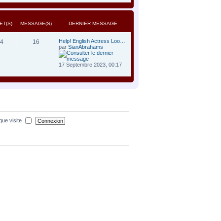
ET(S)
MESSAGE(S)
DERNIER MESSAGE
Help! English Actress Loo…
4
16
par
SianAbrahams
17 Septembre 2023, 00:17
que visite