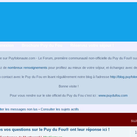
nnexion
Brochure Puy du Fou
Réservez votre séjour !
e sur Puyfolonaute.com - Le Forum, première communauté non-officielle du Puy du Fou® sur 
ez de
nombreux renseignements
pour profitez au mieux de votre séjour, et échangez avec des
 contact avec le Puy du Fou en lisant régulièrement notre blog à l'adresse
http://blog.puyfol
Bonne visite !
Pour vous rendre sur le site officiel du Puy du Fou c'est ici :
www.puydufou.com
ter les messages non lus
•
Consulter les sujets actifs
SUJ
es vos questions sur le Puy du Fou® ont leur réponse ici !
1