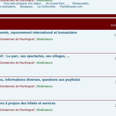
Gendarmes de l'Aurthograf !
,
Modérateurs
,
Pour bien préparer son séjour
,
Au Grand Parc ...
,
Restauration
,
t animations
,
Boutiques
,
La Cinéscénie
,
Puyfolonaute.com
SUJ
ments, rayonnement international et humanitaire
1
Gendarmes de l'Aurthograf !
,
Modérateurs
: Le parc, ses spectacles, ses villages, ...
Gendarmes de l'Aurthograf !
,
Modérateurs
ns, informations diverses, questions aux puyfolais
Gendarmes de l'Aurthograf !
,
Modérateurs
ons à propos des hôtels et services
Gendarmes de l'Aurthograf !
,
Modérateurs