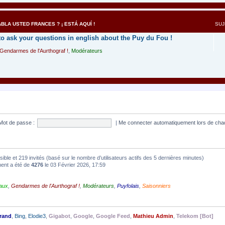
BLA USTED FRANCES ? ¡ ESTÁ AQUÍ !
SUJ
to ask your questions in english about the Puy du Fou !
Gendarmes de l'Aurthograf !
,
Modérateurs
Mot de passe :
|
Me connecter automatiquement lors de cha
nvisible et 219 invités (basé sur le nombre d’utilisateurs actifs des 5 dernières minutes)
ment a été de
4276
le 03 Février 2026, 17:59
aux
,
Gendarmes de l'Aurthograf !
,
Modérateurs
,
Puyfolais
,
Saisonniers
rand
,
Bing
,
Elodie3
,
Gigabot
,
Google
,
Google Feed
,
Mathieu Admin
,
Telekom [Bot]