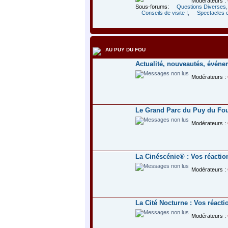
Modérateurs :
Sous-forums:
Questions Diverses
Conseils de visite !
,
Spectacles e
AU PUY DU FOU
Actualité, nouveautés, événe
Modérateurs :
Le Grand Parc du Puy du Fou® 
Modérateurs :
La Cinéscénie® : Vos réactio
Modérateurs :
La Cité Nocturne : Vos réacti
Modérateurs :