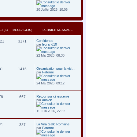
20 Juillet 2026, 10:06
ET(S)
MESSAGE(S)
DERNIER MESSAGE
Confidence
21
3171
par
legrand10
22 Mai 2026, 08:36
Organisation pour la visi…
81
1416
par
Paterne
24 Mai 2026, 09:12
Retour sur cinescenie
78
667
par
annick
11 Juin 2026, 22:32
La Villa Gallo Romaine
21
387
par
Paterne