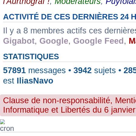
l'Aurthograf !
,
Modérateurs
,
Puyfolai
ACTIVITÉ DE CES DERNIÈRES 24
Il y a 8 membres actifs ces dernièr
Gigabot
,
Google
,
Google Feed
,
M
STATISTIQUES
57891
messages •
3942
sujets •
28
est
IliasNavo
Clause de non-responsabilité, Menti
Informatique et Libertés du 6 janvier