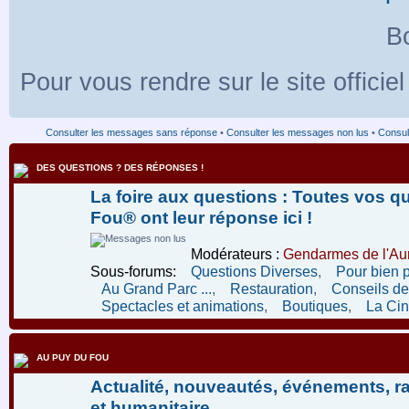
Bo
Pour vous rendre sur le site officie
Consulter les messages sans réponse
•
Consulter les messages non lus
•
Consult
DES QUESTIONS ? DES RÉPONSES !
La foire aux questions : Toutes vos q
Fou® ont leur réponse ici !
Modérateurs :
Gendarmes de l'Aur
Sous-forums:
Questions Diverses
,
Pour bien 
Au Grand Parc ...
,
Restauration
,
Conseils de 
Spectacles et animations
,
Boutiques
,
La Ci
AU PUY DU FOU
Actualité, nouveautés, événements, r
et humanitaire