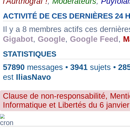
l'Aurthograf !
,
Modérateurs
,
Puyfolai
ACTIVITÉ DE CES DERNIÈRES 24
Il y a 8 membres actifs ces dernièr
Gigabot
,
Google
,
Google Feed
,
M
STATISTIQUES
57890
messages •
3941
sujets •
28
est
IliasNavo
Clause de non-responsabilité, Menti
Informatique et Libertés du 6 janvier