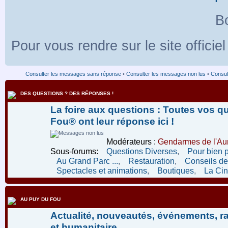
Bo
Pour vous rendre sur le site officie
Consulter les messages sans réponse
•
Consulter les messages non lus
•
Consult
DES QUESTIONS ? DES RÉPONSES !
La foire aux questions : Toutes vos q
Fou® ont leur réponse ici !
Modérateurs :
Gendarmes de l'Aur
Sous-forums:
Questions Diverses
,
Pour bien 
Au Grand Parc ...
,
Restauration
,
Conseils de 
Spectacles et animations
,
Boutiques
,
La Ci
AU PUY DU FOU
Actualité, nouveautés, événements, r
et humanitaire