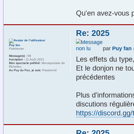
Qu'en avez-vous 
Re: 2025
Puy fan
par
Puy fan
»
Palefrenier
Message(s) :
69
Les effets du type,
Inscription :
11 Août 2021
Mon spectacle préféré:
Mousquetaire de
Et le donjon ne to
Richelieu
Au Puy du Fou, je suis:
Passionné
précédentes
Plus d'information
discutions réguliè
https://discord.g
Re: 2025