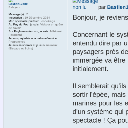
Bastien12589
par
Bastien
Balayeur
Message(s) :
2
Bonjour, je reviens
Inscription :
19 Décembre 2024
Mon spectacle préféré:
Les Vikings
Au Puy du Fou, je suis:
Visiteur en quête
de savoir
Sur Puyfolonaute.com, je suis:
Adhérent
Concernant le syst
Passionné
Je suis puyfolais à la cabane/service:
entendu dire par 
Programmes
Je suis saisonnier et je suis:
Animaux
(Elevage et Soins)
paysagers près de 
immergée va être 
initialement.
Il semblerait qu'il
sortir l'épée, mai
marines pour les e
d'un système qui p
spectacle ! Ça pou