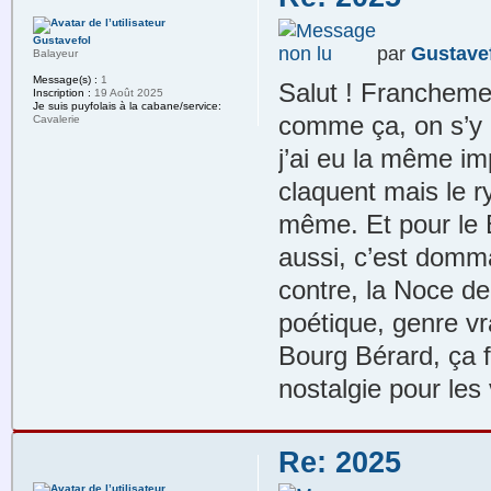
Gustavefol
par
Gustave
Balayeur
Message(s) :
1
Salut ! Franchement
Inscription :
19 Août 2025
Je suis puyfolais à la cabane/service:
comme ça, on s’y cr
Cavalerie
j’ai eu la même im
claquent mais le 
même. Et pour le B
aussi, c’est domm
contre, la Noce de 
poétique, genre vr
Bourg Bérard, ça fa
nostalgie pour les
Re: 2025