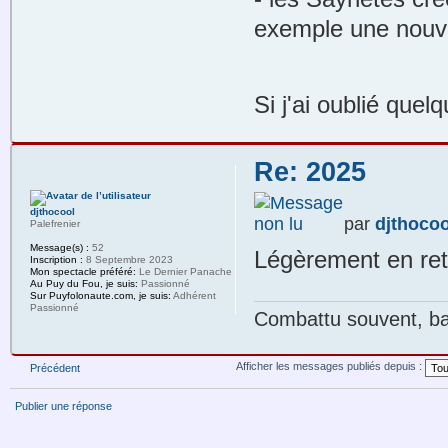
exemple une nouve
Si j'ai oublié que
Re: 2025
djthocool
par
djthocoo
Palefrenier
Message(s) :
52
Légèrement en ret
Inscription :
8 Septembre 2023
Mon spectacle préféré:
Le Dernier Panache
Au Puy du Fou, je suis:
Passionné
Sur Puyfolonaute.com, je suis:
Adhérent
Passionné
Combattu souvent, bat
Afficher les messages publiés depuis :
Précédent
Publier une réponse