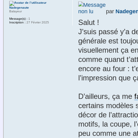
Nadegenaute
par
Nadegen
Balayeur
Message(s) :
1
Salut !
Inscription :
27 Février 2025
J’suis passé y’a 
générale est toujo
visuellement ça en
comme quand t’atte
encore au four : t’
l’impression que ç
D’ailleurs, ça me
f
certains modèles 
décor de l’attracti
motifs, la coupe, l
peu comme une att