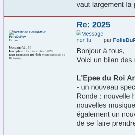
vaut largement la 
Re: 2025
FolieDuPuy
par
FolieDu
Ecuyer
Message(s) :
19
Bonjour à tous,
Inscription :
22 Décembre 2020
Mon spectacle préféré:
Mousquetaire de
Voici un bilan des
Richelieu
L'Epee du Roi Ar
- un nouveau spect
Ronde : nouvelle h
nouvelles musiques
également un nouve
de se faire prendr