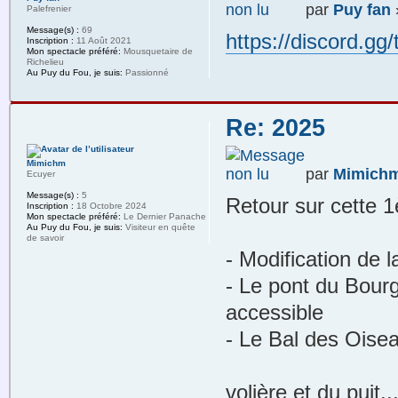
par
Puy fan
Palefrenier
Message(s) :
69
https://discord.g
Inscription :
11 Août 2021
Mon spectacle préféré:
Mousquetaire de
Richelieu
Au Puy du Fou, je suis:
Passionné
Re: 2025
Mimichm
par
Mimich
Ecuyer
Message(s) :
5
Retour sur cette 1
Inscription :
18 Octobre 2024
Mon spectacle préféré:
Le Dernier Panache
Au Puy du Fou, je suis:
Visiteur en quête
de savoir
- Modification de l
- Le pont du Bour
accessible
- Le Bal des Oise
volière et du puit..