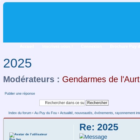
Accueil
Inscrivez-vous !
Connexion
Brochure Puy 
2025
Modérateurs :
Gendarmes de l'Aurt
Publier une réponse
Index du forum
‹
Au Puy du Fou
‹
Actualité, nouveautés, événements, rayonnement inte
Re: 2025
Puy fan