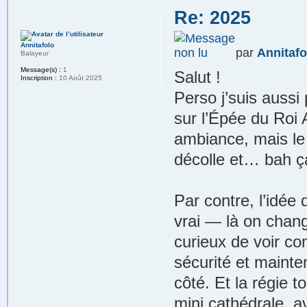
Re: 2025
Annitafolo
par
Annitafo
Balayeur
Message(s) :
1
Salut !
Inscription :
10 Août 2025
Perso j’suis aussi
sur l’Épée du Roi 
ambiance, mais le
décolle et… bah ç
Par contre, l’idée 
vrai — là on chan
curieux de voir co
sécurité et mainten
côté. Et la régie t
mini cathédrale, a