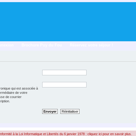
nnexion
Brochure Puy du Fou
Réservez votre séjour !
ronique qui est associée à
termédiaire de votre
esse de courrier
ription.
rmité à la Loi Informatique et Libertés du 6 janvier 1978 : cliquez ici pour en savoir plus.