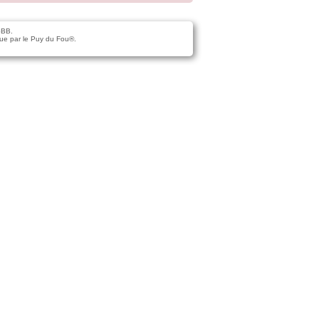
pBB.
ue par le Puy du Fou®.