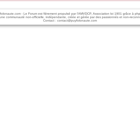
folonaute.com - Le Forum est fièrement propulsé par l'AMVDCP, Association loi 1901 grâce à ph
une communauté non-officielle, indépendante, créée et gérée par des passionnés et non-reconn
Contact : contact@puyfolonaute.com