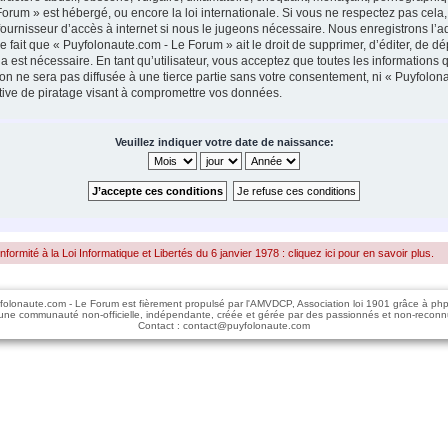
Forum » est hébergé, ou encore la loi internationale. Si vous ne respectez pas ce
fournisseur d’accès à internet si nous le jugeons nécessaire. Nous enregistrons l’a
fait que « Puyfolonaute.com - Le Forum » ait le droit de supprimer, d’éditer, de dép
 est nécessaire. En tant qu’utilisateur, vous acceptez que toutes les informations
on ne sera pas diffusée à une tierce partie sans votre consentement, ni « Puyfolo
ive de piratage visant à compromettre vos données.
Veuillez indiquer votre date de naissance:
rmité à la Loi Informatique et Libertés du 6 janvier 1978 : cliquez ici pour en savoir plus.
folonaute.com - Le Forum est fièrement propulsé par l'AMVDCP, Association loi 1901 grâce à ph
une communauté non-officielle, indépendante, créée et gérée par des passionnés et non-reconn
Contact : contact@puyfolonaute.com