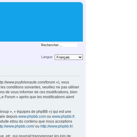
Langue:
http://www.puyfolonaute.com/forum »), vous
s conditions suivantes, veuillez ne pas utiliser
ns de vous informer de ces modifications, bien
 Le Forum » après que les modifications aient
 Group », « équipes de phpBB ») qui est une
rgée depuis
www.phpbb.com
ou
www.phpbb.fr
.
conduite et/ou du contenu que nous acceptons
ttp://www.phpbb.com/
ou
http://www.phpbb.fr/
.
 etc. qui pourrait transgresser les lois de