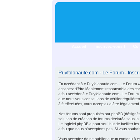
Accueil
Inscrivez-vous !
Co
Puyfolonaute.com - Le Forum - Inscri
En accédant à « Puyfolonaute.com - Le Forum » (
acceptez d’être légalement responsable des cond
et/ou accéder à « Puyfolonaute.com - Le Forum 
que nous vous conseillons de vérifier régulière
été effectuées, vous acceptez d’être légalement
Nos forums sont propulsés par phpBB (désignés i
solution de création de forums déclarée sous la
Le logiciel phpBB a pour seul but de faciliter 
et/ou que nous n’acceptons pas. Si vous souhait
Vous acceptez de ne publier aucun contenu à car