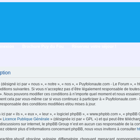
nnexion
Brochure Puy du Fou
Réservez votre séjour !
ption
désigné ici par « nous », « notre », « nos », « Puyfolonaute.com - Le Forum », « 
itions suivantes. Si vous n’acceptez pas d’être légalement responsable de toutes le
». Nous pouvons modifier ces conditions à n’importe quel moment et nous essaiero
ment cela par vous-même car si vous continuez à participer à « Puyfolonaute.com -
 responsable des conditions modifiées et/ou mises à jour.
ci par « ils », « eux », « leur », « logiciel phpBB », « www.phpbb.com », « phpBB
 «
Licence Publique Générale
» (désignée ici par « GPL ») et qui peut être télécha
les discussions sur internet, le phpBB Group n’est en aucun cas responsable de la 
ez obtenir plus d’informations concernant phpBB, nous vous invitons à consulter
h
actère abusif, obscène, vulgaire, diffamatoire, choquant, menaçant, pornographique,