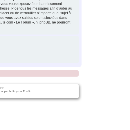
la, vous vous exposez à un bannissement
dresse IP de tous les messages afin d’aider au
lacer ou de verrouiller n’importe quel sujet à
 que vous avez saisies soient stockées dans
naute.com - Le Forum », ni phpBB, ne pourront
pBB.
ue par le Puy du Fou®.