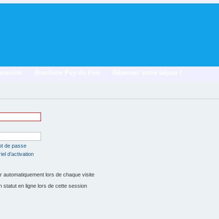
nnexion
Brochure Puy du Fou
Réservez votre séjour !
ot de passe
el d’activation
 automatiquement lors de chaque visite
tatut en ligne lors de cette session