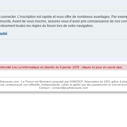
 connecter. L’inscription est rapide et vous offre de nombreux avantages. Par exem
inscrits. Avant de vous inscrire, assurez-vous d’avoir pris connaissance de nos condi
entivement toutes les règles du forum lors de votre navigation.
alité
rmité à la Loi Informatique et Libertés du 6 janvier 1978 : cliquez ici pour en savoir plus.
folonaute.com - Le Forum est fièrement propulsé par l'AMVDCP, Association loi 1901 grâce à ph
une communauté non-officielle, indépendante, créée et gérée par des passionnés et non-reconn
Contact : contact@puyfolonaute.com