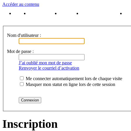
Accéder au contenu
Accueil
Inscrivez-vous !
Connexion
Brochure Puy du Fou
Rés
Nom d'utilisateur :
Mot de passe :
J’ai oublié mon mot de passe
Renvoyer le courriel d’activation
Me connecter automatiquement lors de chaque visite
Masquer mon statut en ligne lors de cette session
Inscription