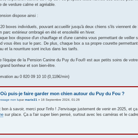
e de verdure calme et agréable.
ension dispose ainsi :
 20 boxes individuels, pouvant accueillir jusqu'à deux chiens s'ils viennent de
un parc extérieur ombragé en été et ensoleillé en hiver.
aque box dispose d'un chauffage et d'une caméra vous permettant de veiller su
d vous êtes sur le parc. De plus, chaque box a sa propre courette permettant 
au et la nourriture sont inclus dans les tarifs.
e l'équipe de la Pension Canine du Puy du Fou® est aux petits soins de votre 
 grand bonheur et son bien-être.
rvation au 0 820 09 10 10 (0,118€/min)
 Où puis-je faire garder mon chien autour du Puy du Fou ?
par
marie21
» 16 Septembre 2024, 01:26
t bon à savoir, merci pour l'info ! J'envisage justement de venir en 2025, et ç
ne
sur place. Ça a l'air super bien pensé, surtout avec les caméras et le cadr