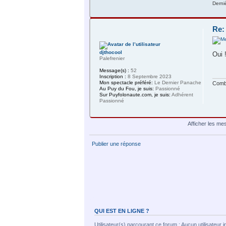
Derni
Re:
djthocool
Oui 
Palefrenier
Message(s) :
52
Inscription :
8 Septembre 2023
Mon spectacle préféré:
Le Dernier Panache
Comba
Au Puy du Fou, je suis:
Passionné
Sur Puyfolonaute.com, je suis:
Adhérent
Passionné
Afficher les me
Publier une réponse
QUI EST EN LIGNE ?
Utilisateur(s) parcourant ce forum : Aucun utilisateur ins