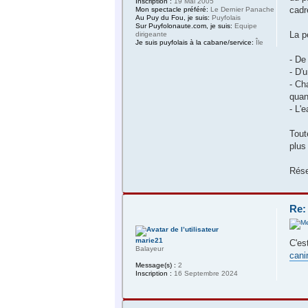
Inscription :
19 Mai 2005
cadr
Mon spectacle préféré:
Le Dernier Panache
Au Puy du Fou, je suis:
Puyfolais
Sur Puyfolonaute.com, je suis:
Equipe
La p
dirigeante
Je suis puyfolais à la cabane/service:
Île
- De
- D'
- Ch
quan
- L'e
Tout
plus
Rése
Re:
marie21
C'es
Balayeur
cani
Message(s) :
2
Inscription :
16 Septembre 2024