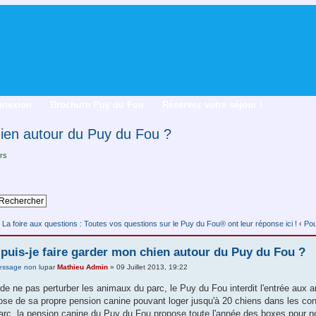
nnexion
Brochure Puy du Fou
Réservez votre séjour !
hien autour du Puy du Fou ?
rs
La foire aux questions : Toutes vos questions sur le Puy du Fou® ont leur réponse ici !
‹
Pou
puis-je faire garder mon chien autour du Puy du Fou ?
par
Mathieu Admin
» 09 Juillet 2013, 19:22
 de ne pas perturber les animaux du parc, le Puy du Fou interdit l'entrée aux 
ose de sa propre pension canine pouvant loger jusqu'à 20 chiens dans les con
arc, la pension canine du Puy du Fou propose toute l'année des boxes pour 