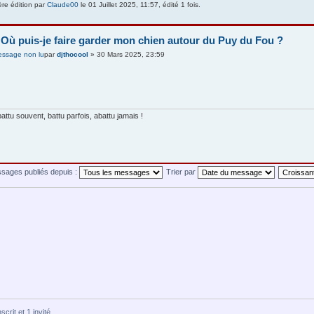
ère édition par
Claude00
le 01 Juillet 2025, 11:57, édité 1 fois.
 Où puis-je faire garder mon chien autour du Puy du Fou ?
par
djthocool
» 30 Mars 2025, 23:59
!
ttu souvent, battu parfois, abattu jamais !
ssages publiés depuis :
Trier par
crit et 1 invité