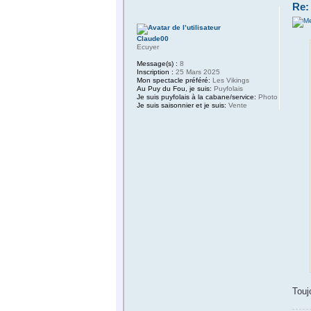
Re:
Claude00
Ecuyer
Message(s) :
8
Inscription :
25 Mars 2025
Mon spectacle préféré:
Les Vikings
Au Puy du Fou, je suis:
Puyfolais
Je suis puyfolais à la cabane/service:
Photo
Je suis saisonnier et je suis:
Vente
Touj