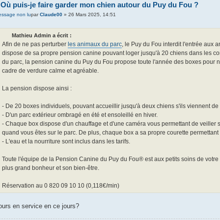
 Où puis-je faire garder mon chien autour du Puy du Fou ?
par
Claude00
» 26 Mars 2025, 14:51
Mathieu Admin a écrit :
Afin de ne pas perturber
les animaux du parc
, le Puy du Fou interdit l'entrée aux
dispose de sa propre pension canine pouvant loger jusqu'à 20 chiens dans les co
du parc, la pension canine du Puy du Fou propose toute l'année des boxes pour 
cadre de verdure calme et agréable.
La pension dispose ainsi :
- De 20 boxes individuels, pouvant accueillir jusqu'à deux chiens s'ils viennent de
- D'un parc extérieur ombragé en été et ensoleillé en hiver.
- Chaque box dispose d'un chauffage et d'une caméra vous permettant de veiller s
quand vous êtes sur le parc. De plus, chaque box a sa propre courette permettant à
- L'eau et la nourriture sont inclus dans les tarifs.
Toute l'équipe de la Pension Canine du Puy du Fou® est aux petits soins de votre 
plus grand bonheur et son bien-être.
Réservation au 0 820 09 10 10 (0,118€/min)
ours en service en ce jours?