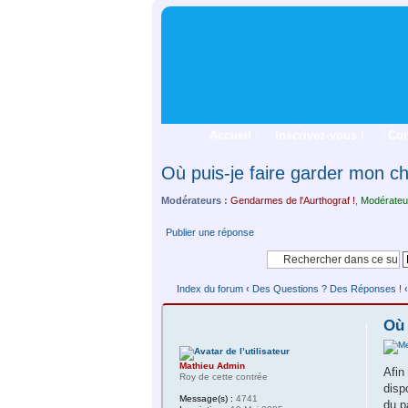
Accueil
Inscrivez-vous !
Co
Où puis-je faire garder mon c
Modérateurs :
Gendarmes de l'Aurthograf !
,
Modérateu
Publier une réponse
Index du forum
‹
Des Questions ? Des Réponses !
‹
Où 
Mathieu Admin
Afin
Roy de cette contrée
disp
Message(s) :
4741
du p