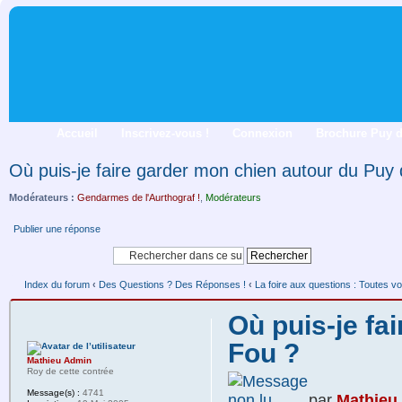
Accueil
Inscrivez-vous !
Connexion
Brochure Puy 
Où puis-je faire garder mon chien autour du Puy
Modérateurs :
Gendarmes de l'Aurthograf !
,
Modérateurs
Publier une réponse
Index du forum
‹
Des Questions ? Des Réponses !
‹
La foire aux questions : Toutes vo
Où puis-je fa
Fou ?
Mathieu Admin
Roy de cette contrée
Message(s) :
4741
par
Mathieu