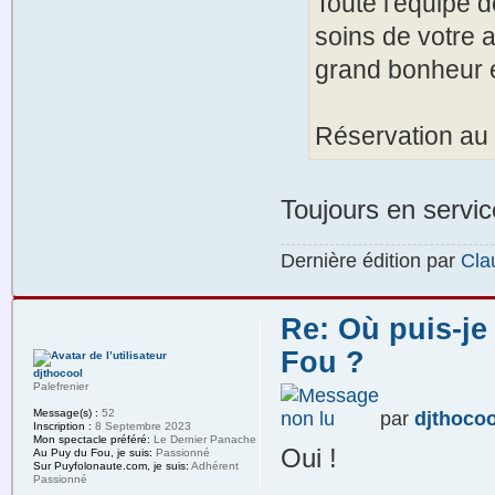
Toute l'équipe 
soins de votre a
grand bonheur e
Réservation au 
Toujours en servic
Dernière édition par
Cla
Re: Où puis-je
Fou ?
djthocool
Palefrenier
Message(s) :
52
par
djthocoo
Inscription :
8 Septembre 2023
Mon spectacle préféré:
Le Dernier Panache
Oui !
Au Puy du Fou, je suis:
Passionné
Sur Puyfolonaute.com, je suis:
Adhérent
Passionné