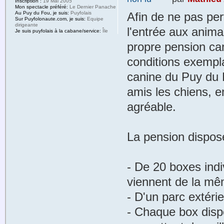
Inscription :
19 Mai 2005
Mon spectacle préféré:
Le Dernier Panache
Au Puy du Fou, je suis:
Puyfolais
Afin de ne pas per
Sur Puyfolonaute.com, je suis:
Equipe
dirigeante
l'entrée aux anima
Je suis puyfolais à la cabane/service:
Île
propre pension can
conditions exempla
canine du Puy du 
amis les chiens, 
agréable.
La pension dispose
- De 20 boxes indiv
viennent de la mêm
- D'un parc extéri
- Chaque box disp