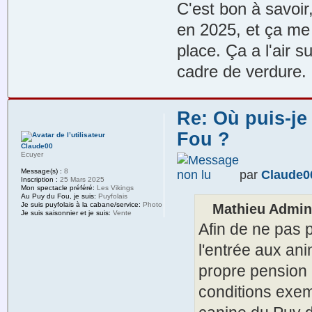
C'est bon à savoir,
en 2025, et ça me 
place. Ça a l'air 
cadre de verdure.
Re: Où puis-je
Fou ?
Claude00
Ecuyer
Message(s) :
8
par
Claude0
Inscription :
25 Mars 2025
Mon spectacle préféré:
Les Vikings
Au Puy du Fou, je suis:
Puyfolais
Je suis puyfolais à la cabane/service:
Photo
Mathieu Admin 
Je suis saisonnier et je suis:
Vente
Afin de ne pas 
l'entrée aux an
propre pension 
conditions exem