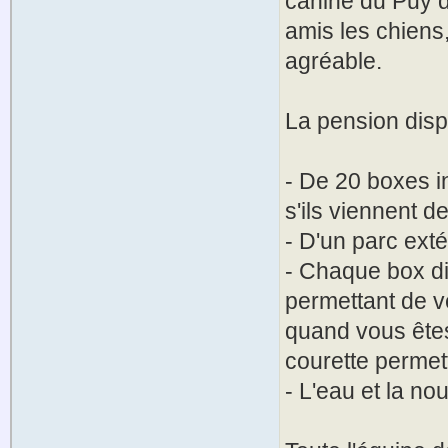
canine du Puy d
amis les chiens
agréable.
La pension disp
- De 20 boxes in
s'ils viennent d
- D'un parc exté
- Chaque box d
permettant de ve
quand vous êtes
courette permett
- L'eau et la nou