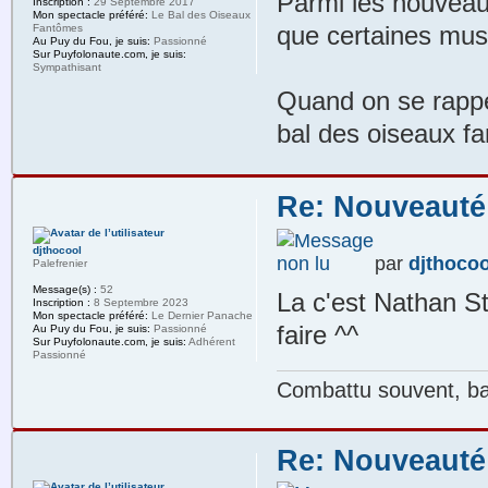
Parmi les nouveau
Inscription :
29 Septembre 2017
Mon spectacle préféré:
Le Bal des Oiseaux
que certaines musi
Fantômes
Au Puy du Fou, je suis:
Passionné
Sur Puyfolonaute.com, je suis:
Sympathisant
Quand on se rappel
bal des oiseaux f
Re: Nouveauté
djthocool
par
djthocoo
Palefrenier
Message(s) :
52
La c'est Nathan St
Inscription :
8 Septembre 2023
Mon spectacle préféré:
Le Dernier Panache
faire ^^
Au Puy du Fou, je suis:
Passionné
Sur Puyfolonaute.com, je suis:
Adhérent
Passionné
Combattu souvent, bat
Re: Nouveauté