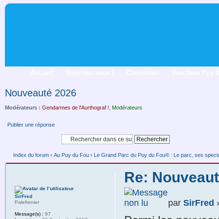
Accueil
Inscrivez-vous !
Connexion
Brochure Puy 
Nouveauté 2026
Modérateurs :
Gendarmes de l'Aurthograf !
,
Modérateurs
Publier une réponse
Index du forum
‹
Au Puy du Fou
‹
Le Grand Parc du Puy du Fou® : Le parc, ses spectacl
Re: Nouveaut
SirFred
par
SirFred
»
Palefrenier
Message(s) :
97