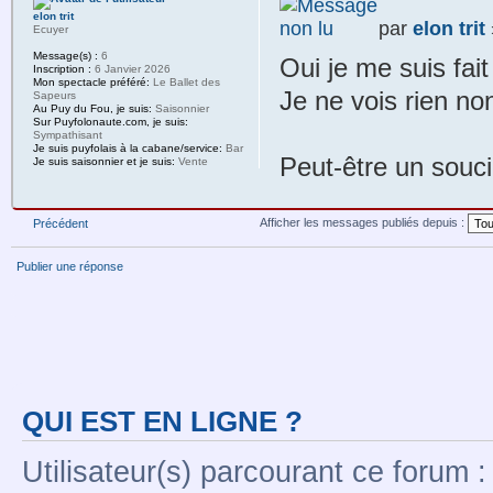
elon trit
par
elon trit
Ecuyer
Message(s) :
6
Oui je me suis fa
Inscription :
6 Janvier 2026
Mon spectacle préféré:
Le Ballet des
Je ne vois rien non
Sapeurs
Au Puy du Fou, je suis:
Saisonnier
Sur Puyfolonaute.com, je suis:
Sympathisant
Je suis puyfolais à la cabane/service:
Bar
Peut-être un souci
Je suis saisonnier et je suis:
Vente
Afficher les messages publiés depuis :
Précédent
Publier une réponse
QUI EST EN LIGNE ?
Utilisateur(s) parcourant ce forum : 