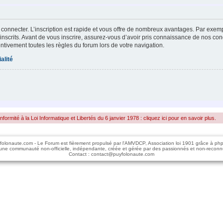
 connecter. L’inscription est rapide et vous offre de nombreux avantages. Par exem
inscrits. Avant de vous inscrire, assurez-vous d’avoir pris connaissance de nos condi
entivement toutes les règles du forum lors de votre navigation.
alité
rmité à la Loi Informatique et Libertés du 6 janvier 1978 : cliquez ici pour en savoir plus.
folonaute.com - Le Forum est fièrement propulsé par l'AMVDCP, Association loi 1901 grâce à ph
une communauté non-officielle, indépendante, créée et gérée par des passionnés et non-reconn
Contact : contact@puyfolonaute.com