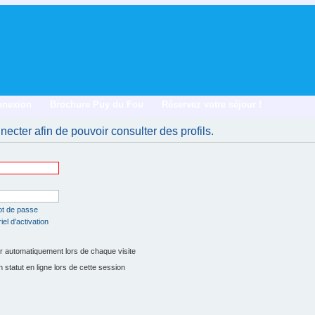
nnexion
Brochure Puy du Fou
Réservez votre séjour !
ecter afin de pouvoir consulter des profils.
ot de passe
el d’activation
 automatiquement lors de chaque visite
tatut en ligne lors de cette session