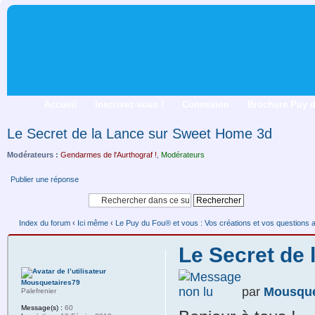
Accueil
Inscrivez-vous !
Connexion
Brochure Puy 
Le Secret de la Lance sur Sweet Home 3d
Modérateurs :
Gendarmes de l'Aurthograf !
,
Modérateurs
Publier une réponse
Index du forum
‹
Ici même
‹
Le Puy du Fou® et vous : Vos créations et vos questions 
Le Secret de
Mousquetaires79
par
Mousque
Palefrenier
Message(s) :
60