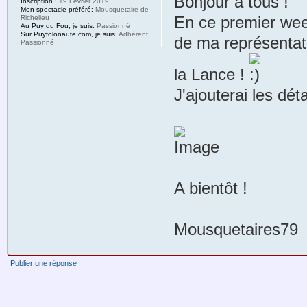
Bonjour à tous !
Inscription :
19 Février 2019
Mon spectacle préféré:
Mousquetaire de
En ce premier wee
Richelieu
Au Puy du Fou, je suis:
Passionné
Sur Puyfolonaute.com, je suis:
Adhérent
de ma représentat
Passionné
la Lance !
J'ajouterai les dét
A bientôt !
Mousquetaires79
Publier une réponse