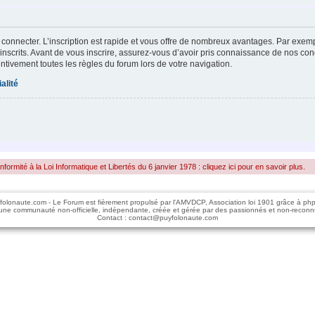
 connecter. L’inscription est rapide et vous offre de nombreux avantages. Par exem
inscrits. Avant de vous inscrire, assurez-vous d’avoir pris connaissance de nos condi
entivement toutes les règles du forum lors de votre navigation.
alité
rmité à la Loi Informatique et Libertés du 6 janvier 1978 : cliquez ici pour en savoir plus.
folonaute.com - Le Forum est fièrement propulsé par l'AMVDCP, Association loi 1901 grâce à ph
une communauté non-officielle, indépendante, créée et gérée par des passionnés et non-reconn
Contact : contact@puyfolonaute.com