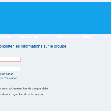
nnexion
Brochure Puy du Fou
Réservez votre séjour !
nsulter les informations sur le groupe.
ot de passe
el d’activation
 automatiquement lors de chaque visite
tatut en ligne lors de cette session