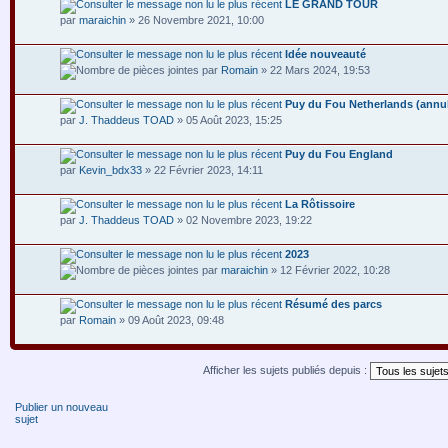
LE GRAND TOUR
par
maraichin
» 26 Novembre 2021, 10:00
Idée nouveauté
par
Romain
» 22 Mars 2024, 19:53
Puy du Fou Netherlands (annu
par
J. Thaddeus TOAD
» 05 Août 2023, 15:25
Puy du Fou England
par
Kevin_bdx33
» 22 Février 2023, 14:11
La Rôtissoire
par
J. Thaddeus TOAD
» 02 Novembre 2023, 19:22
2023
par
maraichin
» 12 Février 2022, 10:28
Résumé des parcs
par
Romain
» 09 Août 2023, 09:48
Afficher les sujets publiés depuis :
Publier un nouveau
sujet