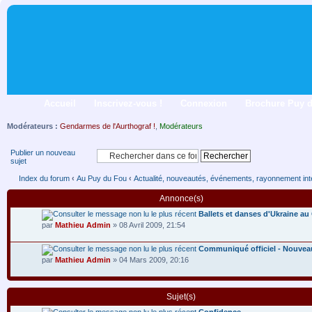
Accueil
Inscrivez-vous !
Connexion
Brochure Puy 
Modérateurs :
Gendarmes de l'Aurthograf !
,
Modérateurs
Publier un nouveau
sujet
Index du forum
‹
Au Puy du Fou
‹
Actualité, nouveautés, événements, rayonnement inte
Annonce(s)
Ballets et danses d'Ukraine au
par
Mathieu Admin
» 08 Avril 2009, 21:54
Communiqué officiel - Nouvea
par
Mathieu Admin
» 04 Mars 2009, 20:16
Sujet(s)