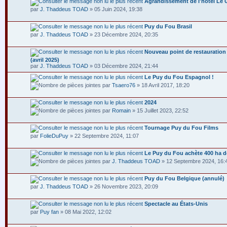
Agrandissement de l'hôtel Le 
par
J. Thaddeus TOAD
» 05 Juin 2024, 19:38
Puy du Fou Brasil
par
J. Thaddeus TOAD
» 23 Décembre 2024, 20:35
Nouveau point de restauration
(avril 2025)
par
J. Thaddeus TOAD
» 03 Décembre 2024, 21:44
Le Puy du Fou Espagnol !
par
Tsaero76
» 18 Avril 2017, 18:20
2024
par
Romain
» 15 Juillet 2023, 22:52
Tournage Puy du Fou Films
par
FolieDuPuy
» 22 Septembre 2024, 11:07
Le Puy du Fou achète 400 ha de
par
J. Thaddeus TOAD
» 12 Septembre 2024, 16:
Puy du Fou Belgique (annulé)
par
J. Thaddeus TOAD
» 26 Novembre 2023, 20:09
Spectacle au États-Unis
par
Puy fan
» 08 Mai 2022, 12:02