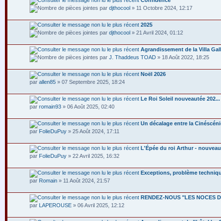
Confidence
par
djthocool
» 11 Octobre 2024, 12:17
2025
par
djthocool
» 21 Avril 2024, 01:12
Agrandissement de la Villa Ga
par
J. Thaddeus TOAD
» 18 Août 2022, 18:25
Noël 2026
par
allen85
» 07 Septembre 2025, 18:24
Le Roi Soleil nouveautée 202...
par
romain93
» 06 Août 2025, 02:40
Un décalage entre la Cinéscénie
par
FolieDuPuy
» 25 Août 2024, 17:11
L'Épée du roi Arthur - nouveau
par
FolieDuPuy
» 22 Avril 2025, 16:32
Exceptions, problème techniqu
par
Romain
» 11 Août 2024, 21:57
RENDEZ-NOUS "LES NOCES D
par
LAPEROUSE
» 06 Avril 2025, 12:12