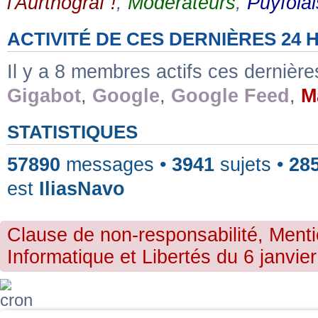
l'Aurthograf !
,
Modérateurs
,
Puyfolai
ACTIVITÉ DE CES DERNIÈRES 24
Il y a 8 membres actifs ces dernièr
Gigabot
,
Google
,
Google Feed
,
M
STATISTIQUES
57890
messages •
3941
sujets •
28
est
IliasNavo
Clause de non-responsabilité, Menti
Informatique et Libertés du 6 janvier