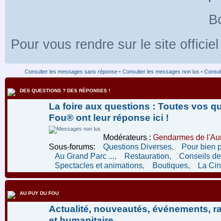
Bo
Pour vous rendre sur le site officie
Consulter les messages sans réponse
•
Consulter les messages non lus
•
Consult
DES QUESTIONS ? DES RÉPONSES !
La foire aux questions : Toutes vos q
Fou® ont leur réponse ici !
Modérateurs :
Gendarmes de l'Aur
Sous-forums:
Questions Diverses
,
Pour bien 
Au Grand Parc ...
,
Restauration
,
Conseils de 
Spectacles et animations
,
Boutiques
,
La Ci
AU PUY DU FOU
Actualité, nouveautés, événements, r
et humanitaire