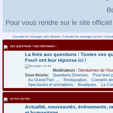
Bo
Pour vous rendre sur le site officie
Consulter les messages sans réponse
•
Consulter les messages non lus
•
Consult
DES QUESTIONS ? DES RÉPONSES !
La foire aux questions : Toutes vos q
Fou® ont leur réponse ici !
Modérateurs :
Gendarmes de l'Aur
Sous-forums:
Questions Diverses
,
Pour bien 
Au Grand Parc ...
,
Restauration
,
Conseils de 
Spectacles et animations
,
Boutiques
,
La Ci
AU PUY DU FOU
Actualité, nouveautés, événements, r
et humanitaire