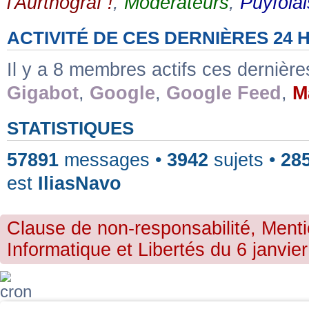
l'Aurthograf !
,
Modérateurs
,
Puyfolai
ACTIVITÉ DE CES DERNIÈRES 24
Il y a 8 membres actifs ces dernièr
Gigabot
,
Google
,
Google Feed
,
M
STATISTIQUES
57891
messages •
3942
sujets •
28
est
IliasNavo
Clause de non-responsabilité, Menti
Informatique et Libertés du 6 janvier