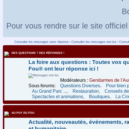
Bo
Pour vous rendre sur le site officie
Consulter les messages sans réponse
•
Consulter les messages non lus
•
Consult
DES QUESTIONS ? DES RÉPONSES !
La foire aux questions : Toutes vos q
Fou® ont leur réponse ici !
Modérateurs :
Gendarmes de l'Aur
Sous-forums:
Questions Diverses
,
Pour bien 
Au Grand Parc ...
,
Restauration
,
Conseils de 
Spectacles et animations
,
Boutiques
,
La Ci
AU PUY DU FOU
Actualité, nouveautés, événements, r
et humanitaire