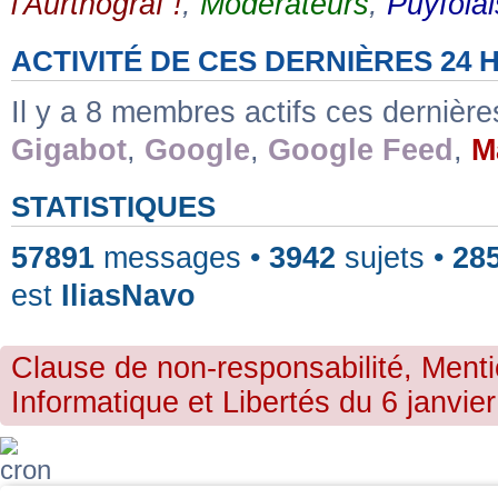
l'Aurthograf !
,
Modérateurs
,
Puyfolai
ACTIVITÉ DE CES DERNIÈRES 24
Il y a 8 membres actifs ces dernièr
Gigabot
,
Google
,
Google Feed
,
M
STATISTIQUES
57891
messages •
3942
sujets •
28
est
IliasNavo
Clause de non-responsabilité, Menti
Informatique et Libertés du 6 janvier