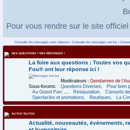
Bo
Pour vous rendre sur le site officie
Consulter les messages sans réponse
•
Consulter les messages non lus
•
Consult
DES QUESTIONS ? DES RÉPONSES !
La foire aux questions : Toutes vos q
Fou® ont leur réponse ici !
Modérateurs :
Gendarmes de l'Aur
Sous-forums:
Questions Diverses
,
Pour bien 
Au Grand Parc ...
,
Restauration
,
Conseils de 
Spectacles et animations
,
Boutiques
,
La Ci
AU PUY DU FOU
Actualité, nouveautés, événements, r
et humanitaire