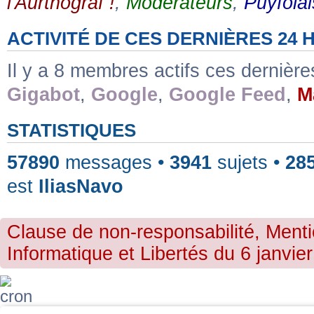
l'Aurthograf !
,
Modérateurs
,
Puyfolai
ACTIVITÉ DE CES DERNIÈRES 24
Il y a 8 membres actifs ces dernièr
Gigabot
,
Google
,
Google Feed
,
M
STATISTIQUES
57890
messages •
3941
sujets •
28
est
IliasNavo
Clause de non-responsabilité, Menti
Informatique et Libertés du 6 janvier